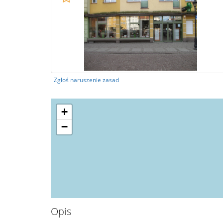
Zgłoś naruszenie zasad
+
−
Opis