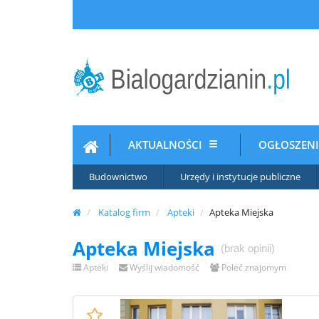
AKTUALNOŚCI
OGŁOSZEN
Budownictwo
Urzędy i instytucje publiczne
Katalog firm
Apteki
Apteka Miejska
Apteka Miejska
(brak opinii)
Apteki
Wyślij wiadomość
Poleć znajomym