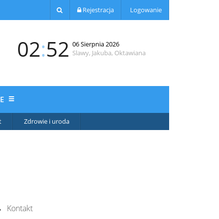
Rejestracja
Logowanie
02
:
52
06 Sierpnia 2026
Slawy, Jakuba, Oktawiana
JE
t
Zdrowie i uroda
Kontakt