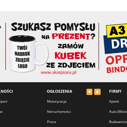
LNOŚCI
OGŁOSZENIA
FIRMY
Sport
Motoryzacja
Apteki
ne
Nieruchomości
Auto (Moto
Praca
Budownict