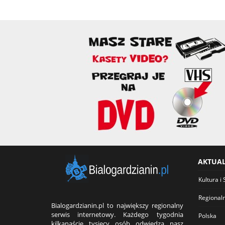
AKTUA
Kultura i 
Regional
Bialogardzianin.pl to największy regionalny
serwis internetowy. Każdego tygodnia
Polska
kilkanaście tysięcy osób odwiedza nasz