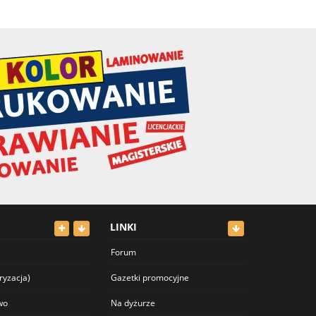
LINKI
Forum
ryzacja)
Gazetki promocyjne
wo
Na dyżurze