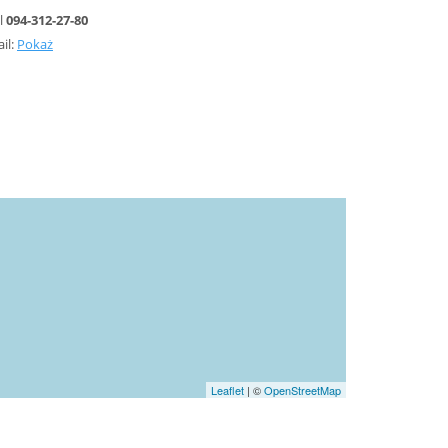
l
094-312-27-80
il:
Pokaż
Leaflet
| ©
OpenStreetMap