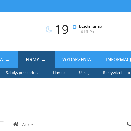
19
°
bezchmurnie
1014hPa
IA
FIRMY
WYDARZENIA
INFORMAC
Szkoły, przedszkola
Handel
Usługi
Rozrywka i spor
Adres