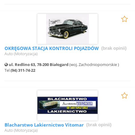
OKRĘGOWA STACJA KONTROLI POJAZDÓW
(brak opinii)
Auto (Motoryzacja)
ul. Redlino 63, 78-200 Białogard
(woj. Zachodniopomorskie )
Tel
(94) 311-74-22
Blacharstwo Lakiernictwo Vitomar
(brak opinii)
Auto (Motoryzacja)