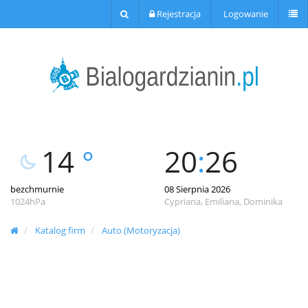
Rejestracja
Logowanie
14
°
20
:
26
bezchmurnie
08 Sierpnia 2026
1024hPa
Cypriana, Emiliana, Dominika
Katalog firm
Auto (Motoryzacja)