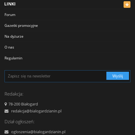
LINKI
Meblowe
Forum
Restauracje
Gazetki promocyjne
Sklepy
Na dyżurze
Sklepy Spożywcze
O nas
Szkolnictwo
Regulamin
Transport - Komunikacja
Polityka prywatności
Turystyka - Wypoczynek
Wyślij
Cennik
Urzędy
Reklama
Redakcja:
Usługi
Kontakt
78-200 Białogard
Zabytki, Obiekty
redakcja@bialogardzianin.pl
Zdrowie i uroda
Dział ogłoszeń:
ogloszenia@bialogardzianin.pl