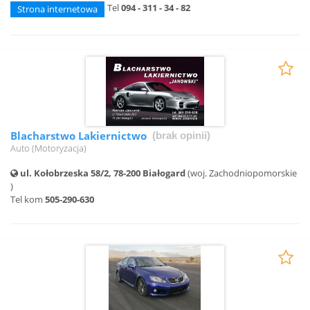
Tel
094 - 311 - 34 - 82
Strona internetowa
Blacharstwo Lakiernictwo
(brak opinii)
Auto (Motoryzacja)
ul. Kołobrzeska 58/2, 78-200 Białogard
(woj. Zachodniopomorskie
)
Tel kom
505-290-630