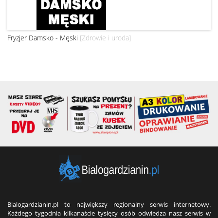
Fryzjer Damsko - Męski
[Zdrowie i uroda]
Bialogardzianin.pl to największy regionalny serwis internetowy.
Każdego tygodnia kilkanaście tysięcy osób odwiedza nasz serwis w