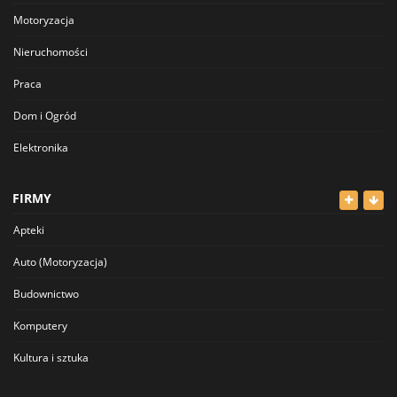
Motoryzacja
Nieruchomości
Praca
Dom i Ogród
Elektronika
Odzież
FIRMY
Dla Dzieci
Apteki
Sport i Hobby
Auto (Motoryzacja)
Inne
Budownictwo
Komputery
Kultura i sztuka
Lekarze