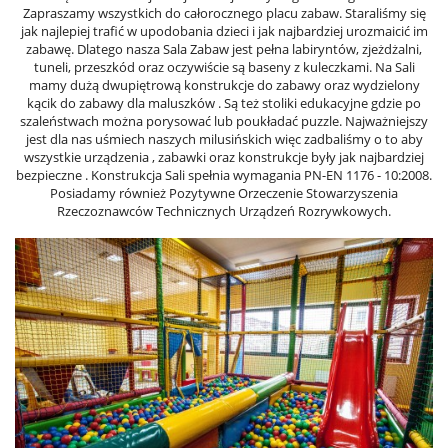
Zapraszamy wszystkich do całorocznego placu zabaw. Staraliśmy się
jak najlepiej trafić w upodobania dzieci i jak najbardziej urozmaicić im
zabawę. Dlatego nasza Sala Zabaw jest pełna labiryntów, zjeżdżalni,
tuneli, przeszkód oraz oczywiście są baseny z kuleczkami. Na Sali
mamy dużą dwupiętrową konstrukcje do zabawy oraz wydzielony
kącik do zabawy dla maluszków . Są też stoliki edukacyjne gdzie po
szaleństwach można porysować lub poukładać puzzle. Najważniejszy
jest dla nas uśmiech naszych milusińskich więc zadbaliśmy o to aby
wszystkie urządzenia , zabawki oraz konstrukcje były jak najbardziej
bezpieczne . Konstrukcja Sali spełnia wymagania PN-EN 1176 - 10:2008.
Posiadamy również Pozytywne Orzeczenie Stowarzyszenia
Rzeczoznawców Technicznych Urządzeń Rozrywkowych.