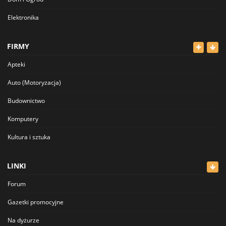
Elektronika
Odzież
FIRMY
Dla Dzieci
Apteki
Sport i Hobby
Auto (Motoryzacja)
Inne
Budownictwo
Komputery
Kultura i sztuka
Lekarze
LINKI
Meblowe
Forum
Restauracje
Gazetki promocyjne
Sklepy
Na dyżurze