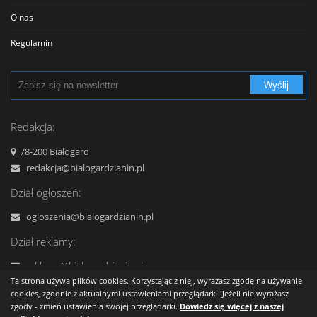
Sklepy Spożywcze
O nas
Szkolnictwo
Regulamin
Transport - Komunikacja
Polityka prywatności
Turystyka - Wypoczynek
Wyślij
Cennik
Urzędy
Reklama
Redakcja:
Usługi
Kontakt
78-200 Białogard
Zabytki, Obiekty
redakcja@bialogardzianin.pl
Zdrowie i uroda
Dział ogłoszeń:
ogloszenia@bialogardzianin.pl
Dział reklamy:
reklama@bialogardzianin.pl
Ta strona używa plików cookies. Korzystając z niej, wyrażasz zgodę na używanie
+48 577 959 444
cookies, zgodnie z aktualnymi ustawieniami przeglądarki. Jeżeli nie wyrażasz
zgody - zmień ustawienia swojej przeglądarki.
Dowiedz się więcej z naszej