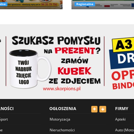
alne
Regionalne
LNOŚCI
OGŁOSZENIA
FIRMY
Sport
Motoryzacja
Apteki
ne
Nieruchomości
Auto (Moto