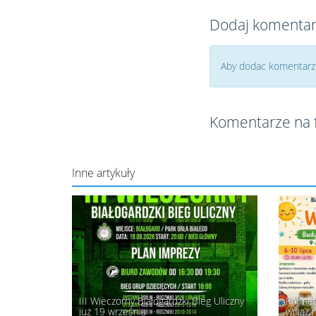
Dodaj komenta
Aby dodac komentarz t
Komentarze na 
Inne artykuły
III Wieczorny Białogardzki Bieg Uliczny
Półmete
już 19 września
wciąż 