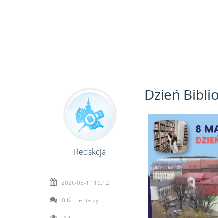
Dzień Bibli
Redakcja
2026-05-11 16:12
0 Komentarzy
705