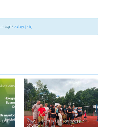
sie bądź
zaloguj się
s Dni
Nowy Orlik przy ul. Sportowej już
otwarty