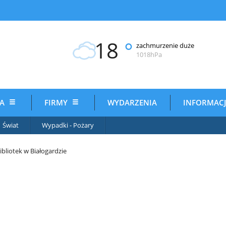
18
°
zachmurzenie duże
1018hPa
IA
FIRMY
WYDARZENIA
INFORMAC
Świat
Wypadki - Pożary
Bibliotek w Białogardzie