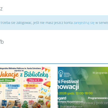
rz
rzeba sie zalogowac, jeśli nie masz jeszcz konta
zarejestruj się
w serwi
fb
k wakacji za nami, ale atrakcji
Letni Festiwal Innowacji podcza
nie brakuje
Białogardu