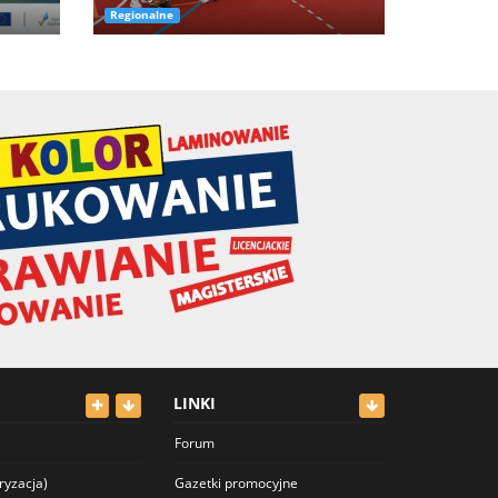
Regionalne
LINKI
Forum
ryzacja)
Gazetki promocyjne