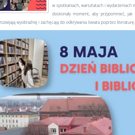
w spotkaniach, warsztatach i wydarzeniach i
doskonały moment, aby przypomnieć, jak w
, rozwijają wyobraźnię i zachęcają do odkrywania świata poprzez literaturę.