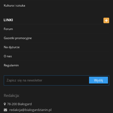
Kultura i sztuka
Lekarze
LINKI
Meblowe
Forum
Restauracje
Gazetki promocyjne
Sklepy
Na dyżurze
Sklepy Spożywcze
O nas
Szkolnictwo
Regulamin
Transport - Komunikacja
Polityka prywatności
Turystyka - Wypoczynek
Wyślij
Cennik
Urzędy
Reklama
Redakcja:
Usługi
Kontakt
78-200 Białogard
Zabytki, Obiekty
redakcja@bialogardzianin.pl