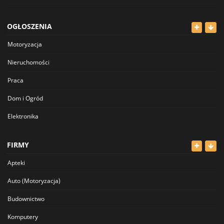
OGŁOSZENIA
Motoryzacja
Nieruchomości
Praca
Dom i Ogród
Elektronika
Odzież
FIRMY
Dla Dzieci
Apteki
Sport i Hobby
Auto (Motoryzacja)
Inne
Budownictwo
Komputery