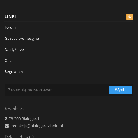
Lekarze
LINKI
Meblowe
Forum
Restauracje
Gazetki promocyjne
Sklepy
Na dyżurze
Sklepy Spożywcze
O nas
Szkolnictwo
Regulamin
Transport - Komunikacja
Polityka prywatności
Turystyka - Wypoczynek
Wyślij
Cennik
Urzędy
Reklama
Redakcja:
Usługi
Kontakt
78-200 Białogard
Zabytki, Obiekty
redakcja@bialogardzianin.pl
Zdrowie i uroda
Dział ogłoszeń: