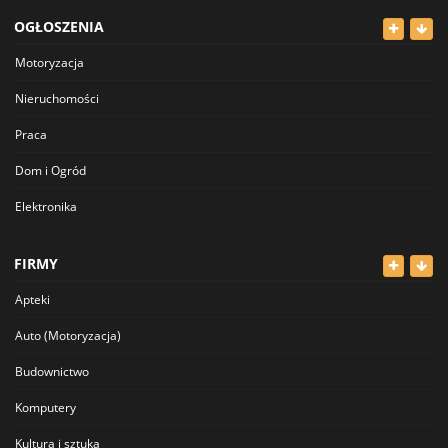
OGŁOSZENIA
Motoryzacja
Nieruchomości
Praca
Dom i Ogród
Elektronika
Odzież
FIRMY
Dla Dzieci
Apteki
Sport i Hobby
Auto (Motoryzacja)
Inne
Budownictwo
Komputery
Kultura i sztuka