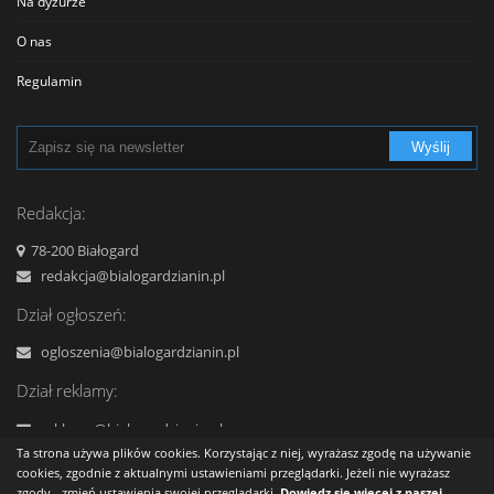
Na dyżurze
Sklepy Spożywcze
O nas
Szkolnictwo
Regulamin
Transport - Komunikacja
Polityka prywatności
Turystyka - Wypoczynek
Wyślij
Cennik
Urzędy
Reklama
Redakcja:
Usługi
Kontakt
78-200 Białogard
Zabytki, Obiekty
redakcja@bialogardzianin.pl
Zdrowie i uroda
Dział ogłoszeń:
ogloszenia@bialogardzianin.pl
Dział reklamy:
reklama@bialogardzianin.pl
+48 577 959 444
Ta strona używa plików cookies. Korzystając z niej, wyrażasz zgodę na używanie
cookies, zgodnie z aktualnymi ustawieniami przeglądarki. Jeżeli nie wyrażasz
zgody - zmień ustawienia swojej przeglądarki.
Dowiedz się więcej z naszej