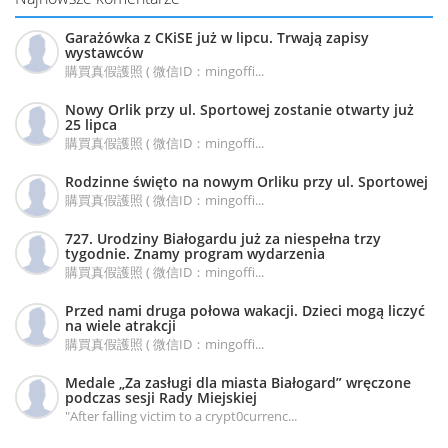
Garażówka z CKiSE już w lipcu. Trwają zapisy
wystawców
購買真假護照 ( 微信ID：mingoffi...
Nowy Orlik przy ul. Sportowej zostanie otwarty już
25 lipca
購買真假護照 ( 微信ID：mingoffi...
Rodzinne święto na nowym Orliku przy ul. Sportowej
購買真假護照 ( 微信ID：mingoffi...
727. Urodziny Białogardu już za niespełna trzy
tygodnie. Znamy program wydarzenia
購買真假護照 ( 微信ID：mingoffi...
Przed nami druga połowa wakacji. Dzieci mogą liczyć
na wiele atrakcji
購買真假護照 ( 微信ID：mingoffi...
Medale „Za zasługi dla miasta Białogard” wręczone
podczas sesji Rady Miejskiej
"After falling victim to a crypt0currenc...