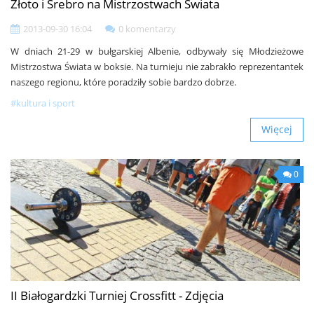
Złoto i Srebro na Mistrzostwach Świata
2013-09-30 16:04
0 komentarzy
W dniach 21-29 w bułgarskiej Albenie, odbywały się Młodzieżowe
Mistrzostwa Świata w boksie. Na turnieju nie zabrakło reprezentantek
naszego regionu, które poradziły sobie bardzo dobrze.
#kultura i sport
Więcej
0
II Białogardzki Turniej Crossfitt - Zdjęcia