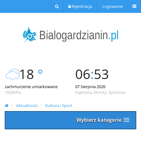
Rejestracja
Logowanie
18
°
06
:
53
zachmurzenie umiarkowane
07 Sierpnia 2026
1020hPa
Kajetana, Doroty, Sykstusa
Aktualności
Kultura i Sport
Wybierz kategorie