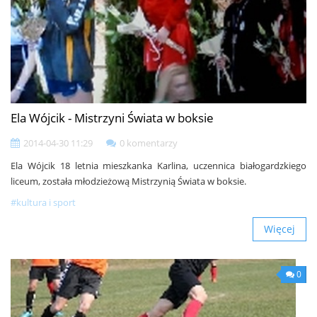
Ela Wójcik - Mistrzyni Świata w boksie
2014-04-30 11:29
0 komentarzy
Ela Wójcik 18 letnia mieszkanka Karlina, uczennica białogardzkiego
liceum, została młodzieżową Mistrzynią Świata w boksie.
#kultura i sport
Więcej
0