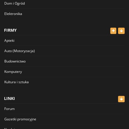
Dom i Ogród
Elektronika
Odzież
FIRMY
Dla Dzieci
Apteki
Sport i Hobby
Auto (Motoryzacja)
Inne
Budownictwo
Komputery
Kultura i sztuka
Lekarze
LINKI
Meblowe
Forum
Restauracje
Gazetki promocyjne
Sklepy