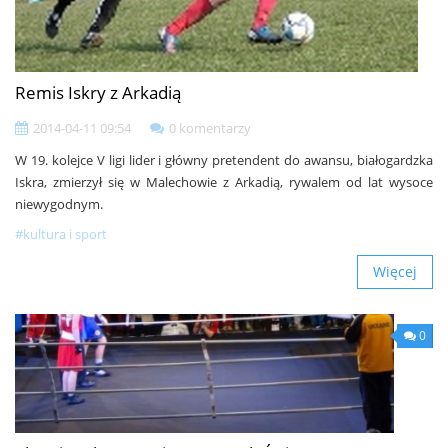
Remis Iskry z Arkadią
2014-04-11 09:54
0 komentarzy
W 19. kolejce V ligi lider i główny pretendent do awansu, białogardzka
Iskra, zmierzył się w Malechowie z Arkadią, rywalem od lat wysoce
niewygodnym.
#kultura i sport
Więcej
0