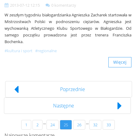
2013-07-12 12:15
0 komentarzy
W zeszłym tygodniu białogardzianka Agnieszka Zacharek startowała w
Mistrzostwach Polski w podnoszeniu ciężarów. Agnieszka jest
wychowanką Atletycznego Klubu Sportowego w Białogardzie. Od
samego początku prowadzona jest przez trenera Franciszka
Bochenka.
#kultura i sport
#regionalne
Więcej
Poprzednie
Następne
...
...
1
2
24
25
26
32
33
Najnowsze komentarze