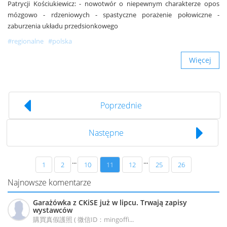
Patrycji Kościukiewicz: - nowotwór o niepewnym charakterze opos
mózgowo - rdzeniowych - spastyczne porażenie połowiczne -
zaburzenia układu przedsionkowego
#regionalne
#polska
Więcej
Poprzednie
Następne
...
...
1
2
10
11
12
25
26
Najnowsze komentarze
Garażówka z CKiSE już w lipcu. Trwają zapisy
wystawców
購買真假護照 ( 微信ID：mingoffi...