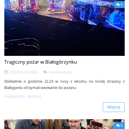
0
Tragiczny pożar w Białogórzynku
2022-02-23 09:03
0 komentarzy
Dokładnie o godzinie 22.23 w nocy z wtorku na środę strażacy z
Białogardu otrzymali wezwanie do pożaru.
#regionalne
#polska
Więcej
0