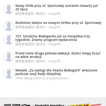
Nowy Orlik przy ul. Sportowej zostanie otwarty już
25 lipca
購買真假護照 ( 微信ID：mingoffi...
Rodzinne święto na nowym Orliku przy ul. Sportowej
購買真假護照 ( 微信ID：mingoffi...
727. Urodziny Białogardu już za niespełna trzy
tygodnie. Znamy program wydarzenia
購買真假護照 ( 微信ID：mingoffi...
Przed nami druga połowa wakacji. Dzieci mogą liczyć
na wiele atrakcji
購買真假護照 ( 微信ID：mingoffi...
Medale „Za zasługi dla miasta Białogard” wręczone
podczas sesji Rady Miejskiej
"After falling victim to a crypt0currenc...