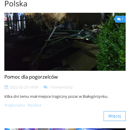
Polska
1
Pomoc dla pogorzelców
2022-02-25 14:09
1 komentarzy
Kilka dni temu miał miejsce tragiczny pożar w Białogórzynku.
#regionalne
#polska
Więcej