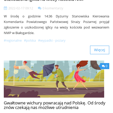
2022-02-17 09:12
0 komentarzy
W środę o godzinie 14:36 Dyżurny Stanowiska Kierowania
Komendanta Powiatowego Państwowej Straży Pożarnej przyjął
zgłoszenie o uszkodzonej iglicy na wieży kościoła pod wezwaniem
NMP w Białogardzie.
#regionalne
#polska
#wypadki - pożary
Więcej
0
Gwałtowne wichury powracają nad Polskę. Od środy
znów czekają nas możliwe utrudnienia