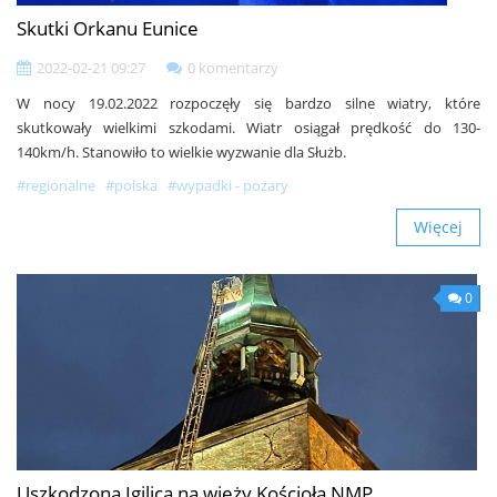
Skutki Orkanu Eunice
2022-02-21 09:27
0 komentarzy
W nocy 19.02.2022 rozpoczęły się bardzo silne wiatry, które
skutkowały wielkimi szkodami. Wiatr osiągał prędkość do 130-
140km/h. Stanowiło to wielkie wyzwanie dla Służb.
#regionalne
#polska
#wypadki - pożary
Więcej
0
Uszkodzona Igilica na wieży Kościoła NMP