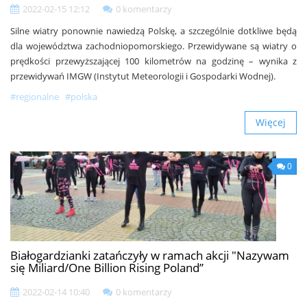
2022-02-15 12:12
0 komentarzy
Silne wiatry ponownie nawiedzą Polskę, a szczególnie dotkliwe będą
dla województwa zachodniopomorskiego. Przewidywane są wiatry o
prędkości przewyższającej 100 kilometrów na godzinę – wynika z
przewidywań IMGW (Instytut Meteorologii i Gospodarki Wodnej).
#regionalne
#polska
Więcej
0
Białogardzianki zatańczyły w ramach akcji "Nazywam
się Miliard/One Billion Rising Poland”
2022-02-14 10:40
0 komentarzy