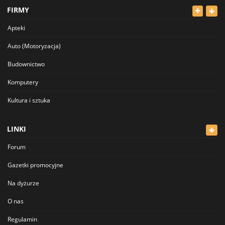
FIRMY
Dla Dzieci
Apteki
Sport i Hobby
Auto (Motoryzacja)
Inne
Budownictwo
Komputery
Kultura i sztuka
Lekarze
LINKI
Meblowe
Forum
Restauracje
Gazetki promocyjne
Sklepy
Na dyżurze
Sklepy Spożywcze
O nas
Szkolnictwo
Regulamin