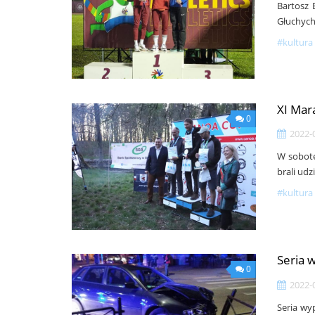
Bartosz 
Głuchych 
#kultura 
XI Mar
0
2022-
W sobotę
brali ud
#kultura 
Seria 
0
2022-
Seria wy