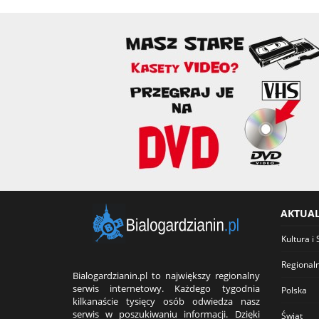
AKTUA
Kultura i 
Regional
Bialogardzianin.pl to największy regionalny
serwis internetowy. Każdego tygodnia
Polska
kilkanaście tysięcy osób odwiedza nasz
serwis w poszukiwaniu informacji. Dzięki
Świat