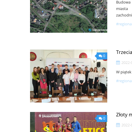
Budowa ro
miasta
zachodn
#regiona
Trzeci
0
2022-
W piątek
#regiona
Złoty 
0
2022-