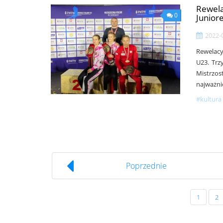
Rewela
0
Junior
2022-
Rewelacy
U23. Trz
Mistrzos
najważni
#kultura 
Poprzednie
1
2