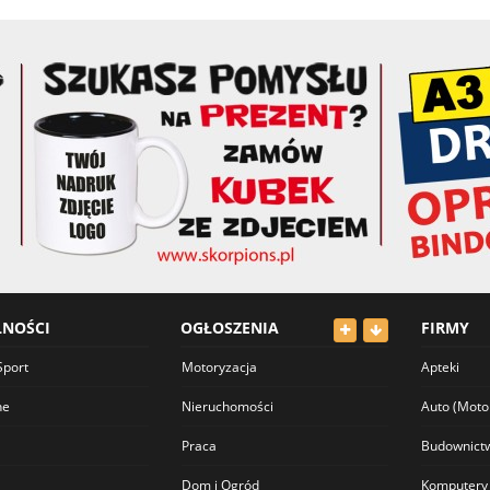
LNOŚCI
OGŁOSZENIA
FIRMY
Sport
Motoryzacja
Apteki
ne
Nieruchomości
Auto (Moto
Praca
Budownict
Dom i Ogród
Komputery