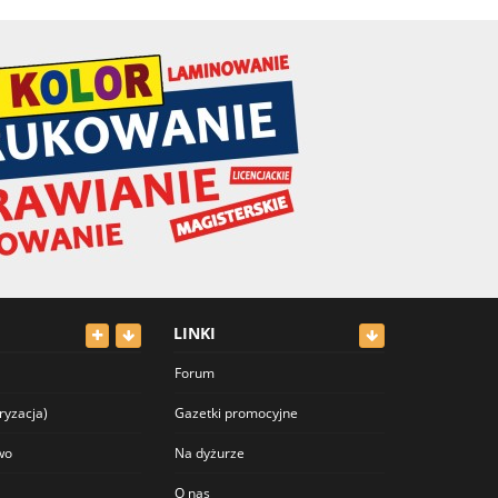
LINKI
Forum
ryzacja)
Gazetki promocyjne
wo
Na dyżurze
O nas