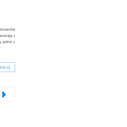
zieżowców
wracają z
ę jedne z
Więcej