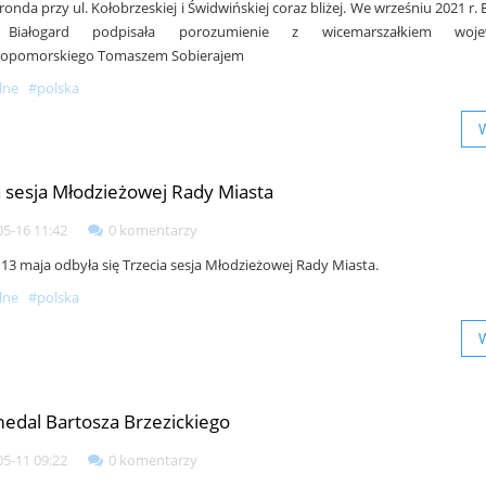
nda przy ul. Kołobrzeskiej i Świdwińskiej coraz bliżej. We wrześniu 2021 r.
 Białogard podpisała porozumienie z wicemarszałkiem woje
iopomorskiego Tomaszem Sobierajem
lne
#polska
a sesja Młodzieżowej Rady Miasta
05-16 11:42
0 komentarzy
 13 maja odbyła się Trzecia sesja Młodzieżowej Rady Miasta.
lne
#polska
medal Bartosza Brzezickiego
05-11 09:22
0 komentarzy