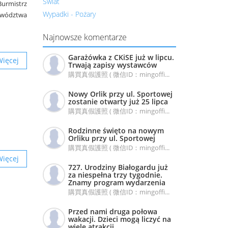
Świat
 Burmistrz
Wypadki - Pożary
wództwa
Najnowsze komentarze
Garażówka z CKiSE już w lipcu.
Więcej
Trwają zapisy wystawców
購買真假護照 ( 微信ID：mingoffi...
Nowy Orlik przy ul. Sportowej
zostanie otwarty już 25 lipca
購買真假護照 ( 微信ID：mingoffi...
Rodzinne święto na nowym
Orliku przy ul. Sportowej
購買真假護照 ( 微信ID：mingoffi...
Więcej
727. Urodziny Białogardu już
za niespełna trzy tygodnie.
Znamy program wydarzenia
購買真假護照 ( 微信ID：mingoffi...
Przed nami druga połowa
wakacji. Dzieci mogą liczyć na
wiele atrakcji