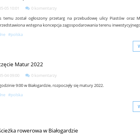
05-05 10:01
0 komentarzy
as temu został ogłoszony przetarg na przebudowę ulicy Piastów oraz M
przedstawiona wstępna koncepcja zagospodarowania terenu inwestycyjneg
lne
#polska
zęcie Matur 2022
05-04 09:00
0 komentarzy
 godzinie 9:00 w Białogardzie, rozpoczęły się matury 2022.
lne
#polska
cieżka rowerowa w Białogardzie