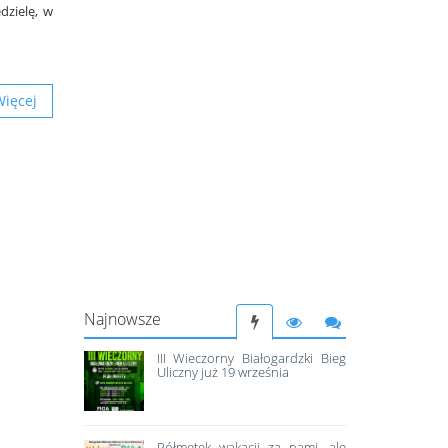
dzielę, w
Więcej
Najnowsze
III Wieczorny Białogardzki Bieg
Uliczny już 19 września
Półmetek wakacji za nami, ale