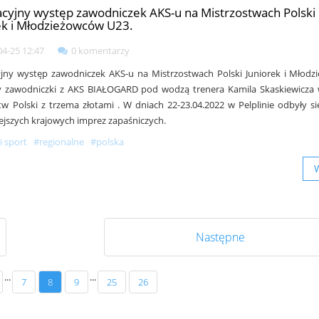
cyjny występ zawodniczek AKS-u na Mistrzostwach Polski
ek i Młodzieżowców U23.
04-25 12:47
0 komentarzy
jny występ zawodniczek AKS-u na Mistrzostwach Polski Juniorek i Młod
y zawodniczki z AKS BIAŁOGARD pod wodzą trenera Kamila Skaskiewicza 
tw Polski z trzema złotami . W dniach 22-23.04.2022 w Pelplinie odbyły si
ejszych krajowych imprez zapaśniczych.
i sport
#regionalne
#polska
Następne
...
...
7
8
9
25
26