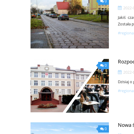
0
2022-
Jakiś cz
Została 
#regiona
Rozpoc
0
2022-
Dzisiaj o
#regiona
Nowa ś
0