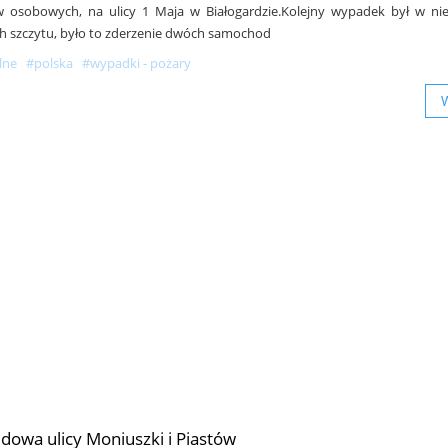
 osobowych, na ulicy 1 Maja w Białogardzie.Kolejny wypadek był w nie
h szczytu, było to zderzenie dwóch samochod
lne
#polska
#wypadki - pożary
dowa ulicy Moniuszki i Piastów