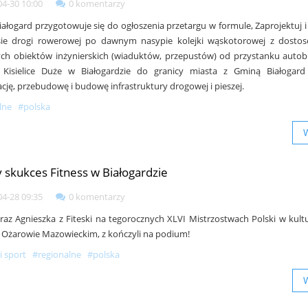
04-30 10:00
0 komentarzy
iałogard przygotowuje się do ogłoszenia przetargu w formule, Zaprojektuj 
sie drogi rowerowej po dawnym nasypie kolejki wąskotorowej z dosto
cych obiektów inżynierskich (wiaduktów, przepustów) od przystanku aut
. Kisielice Duże w Białogardzie do granicy miasta z Gminą Białogard
cję, przebudowę i budowę infrastruktury drogowej i pieszej.
lne
#polska
y skukces Fitness w Białogardzie
04-28 09:35
0 komentarzy
raz Agnieszka z Fiteski na tegorocznych XLVI Mistrzostwach Polski w kultu
w Ożarowie Mazowieckim, z kończyli na podium!
i sport
#regionalne
#polska