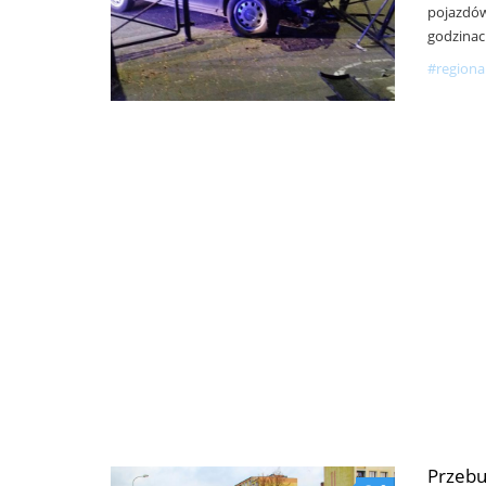
pojazdów
godzinac
#regiona
Przebu