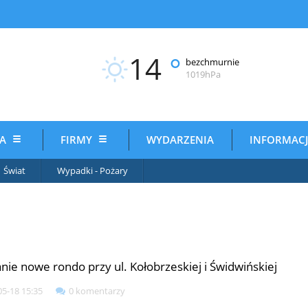
14
°
bezchmurnie
1019hPa
IA
FIRMY
WYDARZENIA
INFORMAC
Świat
Wypadki - Pożary
nie nowe rondo przy ul. Kołobrzeskiej i Świdwińskiej
05-18 15:35
0 komentarzy