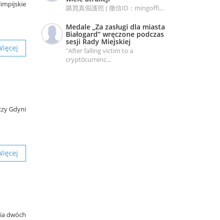
impijskie
購買真假護照 ( 微信ID：mingoffi...
Medale „Za zasługi dla miasta
Białogard” wręczone podczas
sesji Rady Miejskiej
Więcej
"After falling victim to a
crypt0currenc...
czy Gdyni
Więcej
nia dwóch