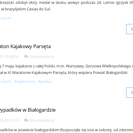
Brzezicki zdobył złoty medal w skoku wzwyż podczas 24. Letnie Igrzysk Ol
w brazylijskim Caxias do Sul.
i sport
aton Kajakowy Parsęta
05-10 09:54
0 komentarzy
 7 maja, kajakarze z całej Polski, m.in. Warszawy, Gorzowa Wielkopolskiego 
ział w XI Maratonie Kajakowym Parsęta, który wspiera Powiat Białogardzki.
i sport
#regionalne
#polska
wypadków w Białogardzie
05-09 13:19
0 komentarzy
padków w powiecie białogardzkim.Rozpoczęła się ona w sobotę, od zderze