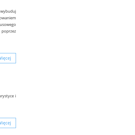
i wybuduj
sowaniem
obusowego
 poprzez
Więcej
rystyce i
Więcej