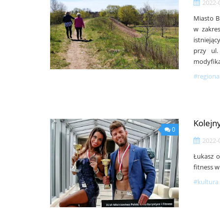
2022-
Miasto B
w zakre
istnieją
przy ul
modyfika
#regiona
Kolejn
0
2022-
Łukasz o
fitness 
#kultura 