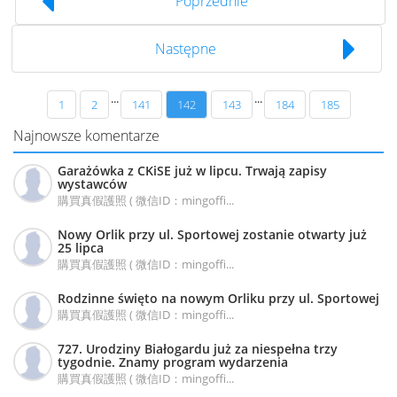
Poprzednie
Następne
...
...
1
2
141
142
143
184
185
Najnowsze komentarze
Garażówka z CKiSE już w lipcu. Trwają zapisy
wystawców
購買真假護照 ( 微信ID：mingoffi...
Nowy Orlik przy ul. Sportowej zostanie otwarty już
25 lipca
購買真假護照 ( 微信ID：mingoffi...
Rodzinne święto na nowym Orliku przy ul. Sportowej
購買真假護照 ( 微信ID：mingoffi...
727. Urodziny Białogardu już za niespełna trzy
tygodnie. Znamy program wydarzenia
購買真假護照 ( 微信ID：mingoffi...