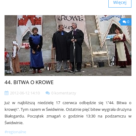
Więcej
0
44. BITWA O KROWE
2012-06-12 14:10
0 komentarzy
Już w najbliższą niedzielę 17 czerwca odbędzie się \"44. Bitwa o
krowę\". Tym razem w Świdwinie. Ostatnie pięć bitew wygrała drużyna
Białogardu. Początek zmagań o godzinie 13:30 na podzamczu w
Świdwinie.
#regionalne