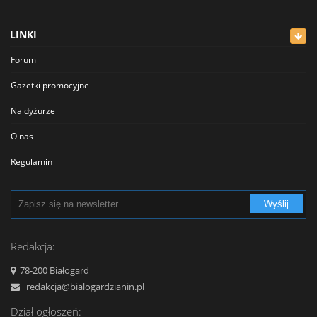
Lekarze
LINKI
Meblowe
Forum
Restauracje
Gazetki promocyjne
Sklepy
Na dyżurze
Sklepy Spożywcze
O nas
Szkolnictwo
Regulamin
Transport - Komunikacja
Polityka prywatności
Turystyka - Wypoczynek
Wyślij
Cennik
Urzędy
Reklama
Redakcja:
Usługi
Kontakt
78-200 Białogard
Zabytki, Obiekty
redakcja@bialogardzianin.pl
Zdrowie i uroda
Dział ogłoszeń: