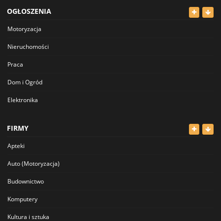
OGŁOSZENIA
Motoryzacja
Nieruchomości
Praca
Dom i Ogród
Elektronika
Odzież
FIRMY
Dla Dzieci
Apteki
Sport i Hobby
Auto (Motoryzacja)
Inne
Budownictwo
Komputery
Kultura i sztuka