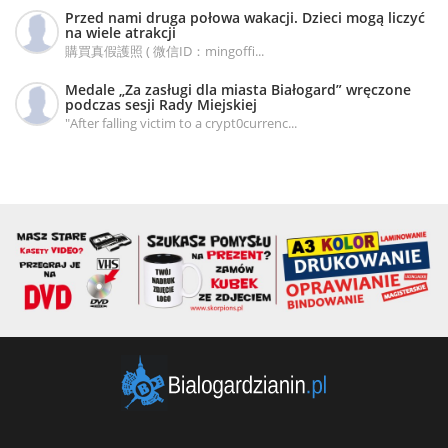
Przed nami druga połowa wakacji. Dzieci mogą liczyć
na wiele atrakcji
購買真假護照 ( 微信ID：mingoffi...
Medale „Za zasługi dla miasta Białogard” wręczone
podczas sesji Rady Miejskiej
"After falling victim to a crypt0currenc...