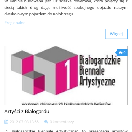
W Karlinie budowana jest już ścieżka rowerowa, która połączy się z
siecią takich dróg dając możliwość spokojnego dojazdu naszym
dwukołowym pojazdem do Kołobrzegu.
#regionalne
Więcej
0
Artyści z Białogardu
2012-07-03 13:55
0 komentarzy
„1. Białogardzkie Biennale Artystyczne”, to prezentacja artystów