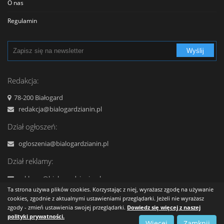
O nas
Szkolnictwo
Regulamin
Transport - Komunikacja
Polityka prywatności
Turystyka - Wypoczynek
Wyślij
Cennik
Urzędy
Reklama
Redakcja:
Usługi
Kontakt
78-200 Białogard
Zabytki, Obiekty
redakcja@bialogardzianin.pl
Zdrowie i uroda
Dział ogłoszeń:
ogloszenia@bialogardzianin.pl
Dział reklamy:
reklama@bialogardzianin.pl
+48 577 959 444
Ta strona używa plików cookies. Korzystając z niej, wyrażasz zgodę na używanie
cookies, zgodnie z aktualnymi ustawieniami przeglądarki. Jeżeli nie wyrażasz
zgody - zmień ustawienia swojej przeglądarki.
Dowiedz się więcej z naszej
polityki prywatności.
Korzystanie z serwisu oznacza akceptację
regulaminu
Więcej
Zamknij