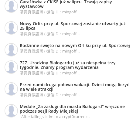
Garażówka z CKiSE już w lipcu. Trwają zapisy
wystawców
購買真假護照 ( 微信ID：mingoffi...
Nowy Orlik przy ul. Sportowej zostanie otwarty już
25 lipca
購買真假護照 ( 微信ID：mingoffi...
Rodzinne święto na nowym Orliku przy ul. Sportowej
購買真假護照 ( 微信ID：mingoffi...
727. Urodziny Białogardu już za niespełna trzy
tygodnie. Znamy program wydarzenia
購買真假護照 ( 微信ID：mingoffi...
Przed nami druga połowa wakacji. Dzieci mogą liczyć
na wiele atrakcji
購買真假護照 ( 微信ID：mingoffi...
Medale „Za zasługi dla miasta Białogard” wręczone
podczas sesji Rady Miejskiej
"After falling victim to a crypt0currenc...