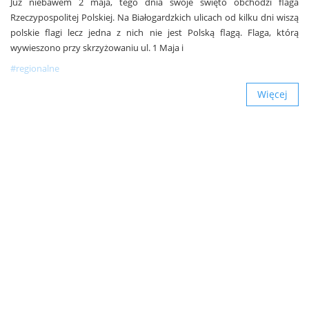
Już niebawem 2 maja, tego dnia swoje święto obchodzi flaga
Rzeczypospolitej Polskiej. Na Białogardzkich ulicach od kilku dni wiszą
polskie flagi lecz jedna z nich nie jest Polską flagą. Flaga, którą
wywieszono przy skrzyżowaniu ul. 1 Maja i
#regionalne
Więcej