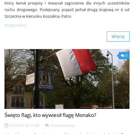
który łamał przepisy i stwarzał zagrożenie dla innych uczestników
ruchu drogowego. Podejrzany pojazd jechał drogą krajową nr 6 od
Szczecina w kierunku Koszalina. Patro
#regionalne
Więcej
0
Święto flagi, kto wywiesił flagę Monako?
2016-04-30 11:09
0 komentarzy