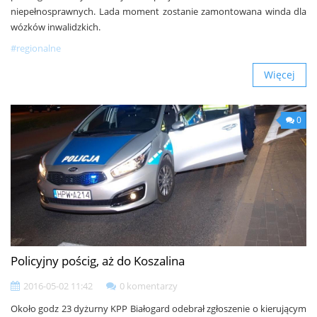
niepełnosprawnych. Lada moment zostanie zamontowana winda dla
wózków inwalidzkich.
#regionalne
Więcej
0
Policyjny pościg, aż do Koszalina
2016-05-02 11:42
0 komentarzy
Około godz 23 dyżurny KPP Białogard odebrał zgłoszenie o kierującym