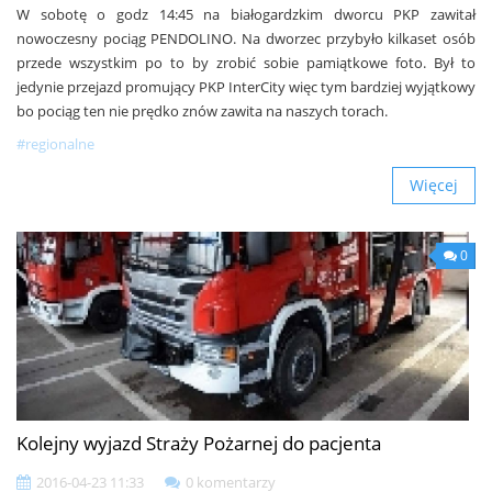
W sobotę o godz 14:45 na białogardzkim dworcu PKP zawitał
nowoczesny pociąg PENDOLINO. Na dworzec przybyło kilkaset osób
przede wszystkim po to by zrobić sobie pamiątkowe foto. Był to
jedynie przejazd promujący PKP InterCity więc tym bardziej wyjątkowy
bo pociąg ten nie prędko znów zawita na naszych torach.
#regionalne
Więcej
0
Kolejny wyjazd Straży Pożarnej do pacjenta
2016-04-23 11:33
0 komentarzy