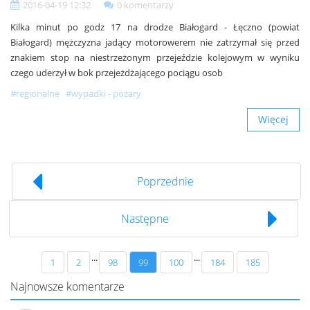
2016-04-19 12:32
0 komentarzy
Kilka minut po godz 17 na drodze Białogard - Łęczno (powiat
Białogard) mężczyzna jadący motorowerem nie zatrzymał się przed
znakiem stop na niestrzeżonym przejeździe kolejowym w wyniku
czego uderzył w bok przejeżdżającego pociągu osob
#regionalne
#wypadki - pożary
Więcej
Poprzednie
Następne
...
...
1
2
98
99
100
184
185
Najnowsze komentarze