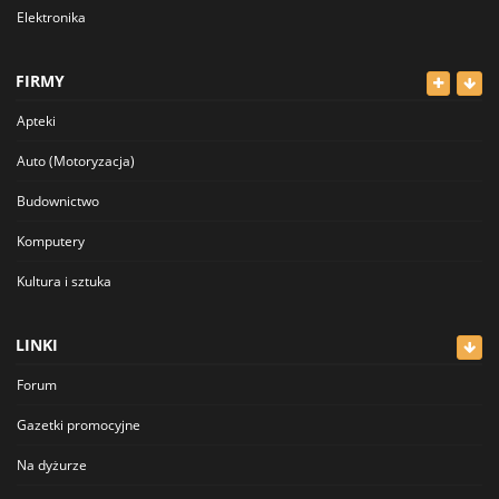
Elektronika
Odzież
FIRMY
Dla Dzieci
Apteki
Sport i Hobby
Auto (Motoryzacja)
Inne
Budownictwo
Komputery
Kultura i sztuka
Lekarze
LINKI
Meblowe
Forum
Restauracje
Gazetki promocyjne
Sklepy
Na dyżurze
Sklepy Spożywcze