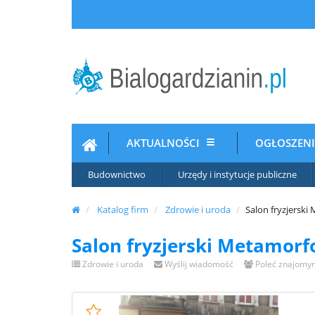
AKTUALNOŚCI
OGŁOSZEN
Budownictwo
Urzędy i instytucje publiczne
Katalog firm
Zdrowie i uroda
Salon fryzjerski
Salon fryzjerski Metamorf
Zdrowie i uroda
Wyślij wiadomość
Poleć znajomy