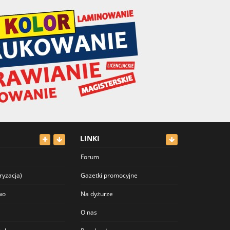
LINKI
Forum
ryzacja)
Gazetki promocyjne
wo
Na dyżurze
O nas