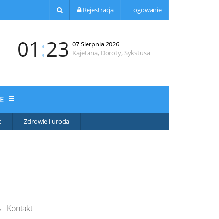
Rejestracja
Logowanie
01
:
23
07 Sierpnia 2026
Kajetana, Doroty, Sykstusa
JE
t
Zdrowie i uroda
Kontakt