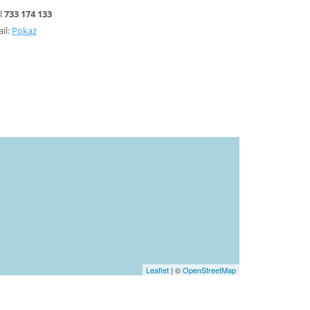
l
733 174 133
il:
Pokaż
Leaflet
| ©
OpenStreetMap