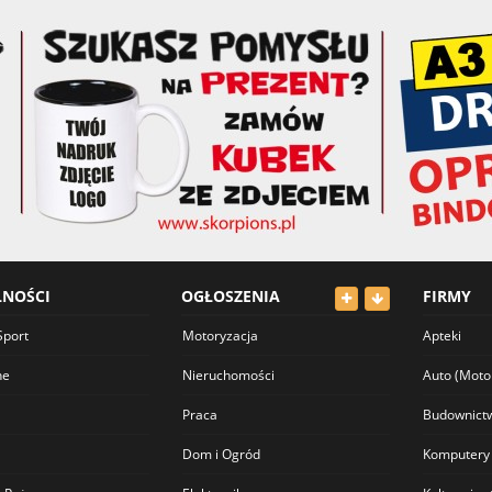
LNOŚCI
OGŁOSZENIA
FIRMY
Sport
Motoryzacja
Apteki
ne
Nieruchomości
Auto (Moto
Praca
Budownict
Dom i Ogród
Komputery