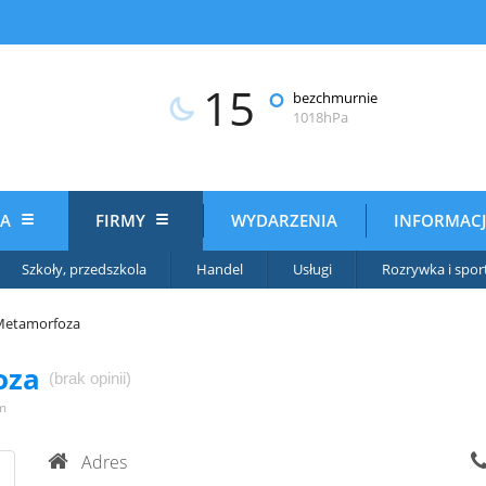
15
°
bezchmurnie
1018hPa
IA
FIRMY
WYDARZENIA
INFORMAC
Szkoły, przedszkola
Handel
Usługi
Rozrywka i spor
 Metamorfoza
oza
(brak opinii)
m
Adres