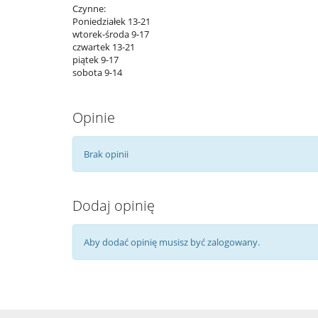
Czynne:
Poniedziałek 13-21
wtorek-środa 9-17
czwartek 13-21
piątek 9-17
sobota 9-14
Opinie
Brak opinii
Dodaj opinię
Aby dodać opinię musisz być zalogowany.