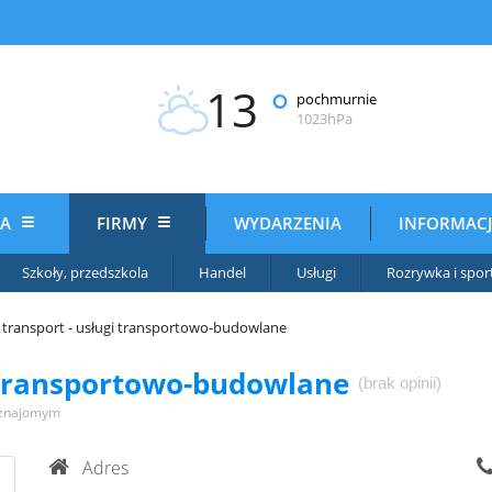
13
°
pochmurnie
1023hPa
IA
FIRMY
WYDARZENIA
INFORMAC
Szkoły, przedszkola
Handel
Usługi
Rozrywka i spor
 transport - usługi transportowo-budowlane
i transportowo-budowlane
(brak opinii)
 znajomym
Adres