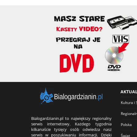
AKTUA
Kultura i 
Regional
Bialogardzianin.pl to największy regionalny
serwis internetowy. Każdego tygodnia
Polska
kilkanaście tysięcy osób odwiedza nasz
serwis w poszukiwaniu informacji. Dzięki
Świat