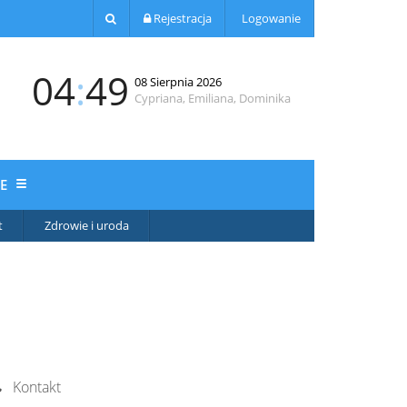
Rejestracja
Logowanie
04
:
49
08 Sierpnia 2026
Cypriana, Emiliana, Dominika
JE
t
Zdrowie i uroda
Kontakt