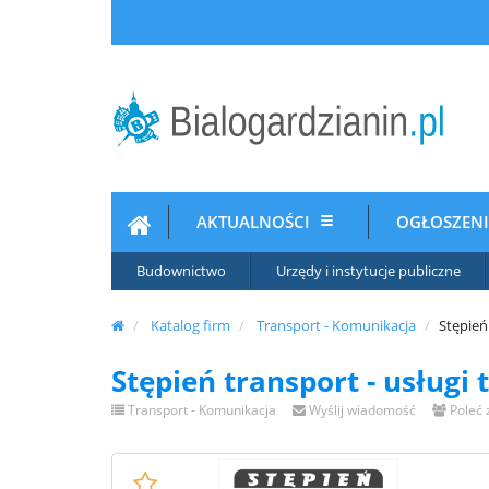
AKTUALNOŚCI
OGŁOSZEN
Budownictwo
Urzędy i instytucje publiczne
Katalog firm
Transport - Komunikacja
Stępień
Stępień transport - usług
Transport - Komunikacja
Wyślij wiadomość
Poleć