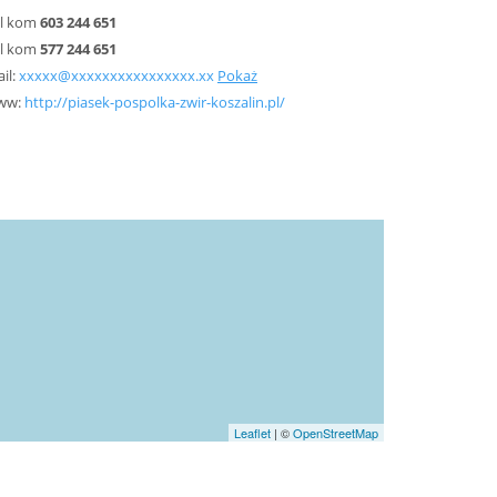
el kom
603 244 651
el kom
577 244 651
il:
xxxxx@xxxxxxxxxxxxxxxx.xx
Pokaż
ww:
http://piasek-pospolka-zwir-koszalin.pl/
Leaflet
| ©
OpenStreetMap