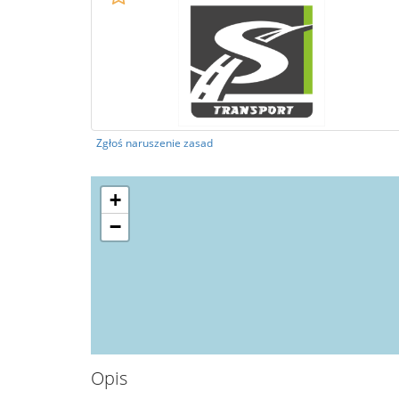
Zgłoś naruszenie zasad
+
−
Opis