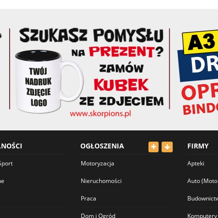
LNOŚCI
OGŁOSZENIA
FIRMY
Sport
Motoryzacja
Apteki
ne
Nieruchomości
Auto (Moto
Praca
Budownict
Dom i Ogród
Komputery