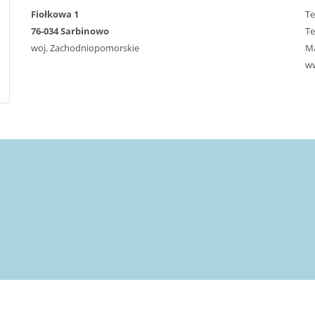
Fiołkowa 1
T
76-034 Sarbinowo
T
woj. Zachodniopomorskie
Ma
w