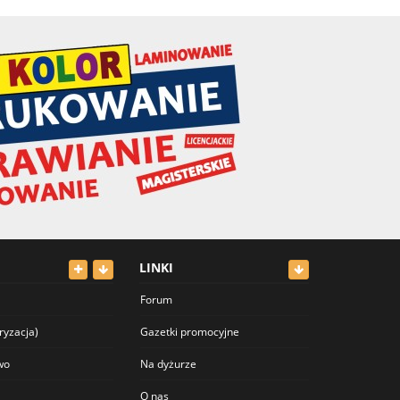
LINKI
Forum
ryzacja)
Gazetki promocyjne
wo
Na dyżurze
O nas