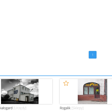
1
iałogard
[Urzędy]
Rogalik
[Sklepy]