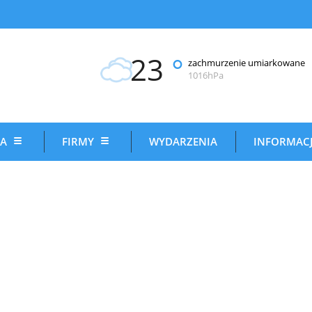
23
°
zachmurzenie umiarkowane
1016hPa
IA
FIRMY
WYDARZENIA
INFORMAC