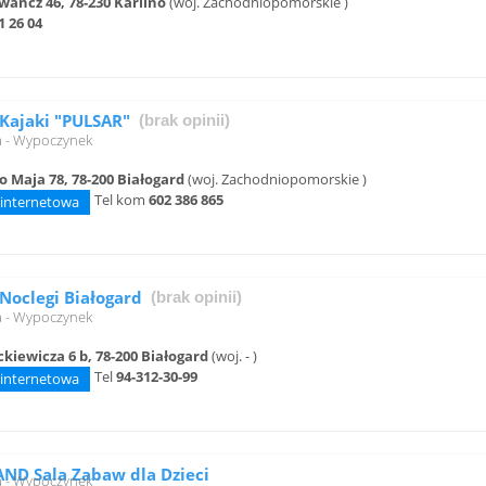
wańcz 46, 78-230 Karlino
(woj. Zachodniopomorskie )
1 26 04
 Kajaki "PULSAR"
(brak opinii)
a - Wypoczynek
go Maja 78, 78-200 Białogard
(woj. Zachodniopomorskie )
Tel kom
602 386 865
 internetowa
 Noclegi Białogard
(brak opinii)
a - Wypoczynek
ckiewicza 6 b, 78-200 Białogard
(woj. - )
Tel
94-312-30-99
 internetowa
ND Sala Zabaw dla Dzieci
a - Wypoczynek