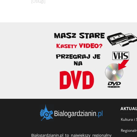
[Usługi]
AKTUA
Kultura i 
Regional
Bialogardzianin.pl to największy regionalny