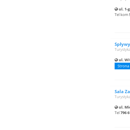
ul. 1-
Tel kom
Spływy
Turystyk
ul. Wi
Strona
Sala Za
Turystyk
ul. Mi
Tel
796 6