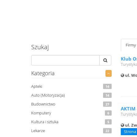
Firmy
Szukaj
Klub O
Turystyk
Kategoria
ul. Wo
Apteki
14
Auto (Motoryzacja)
14
Budownictwo
27
AKTIM 
Komputery
6
Turystyk
Kultura i sztuka
5
ul. Zw
Lekarze
22
Strona