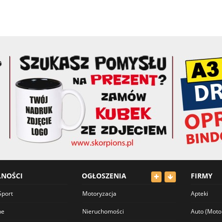
LNOŚCI
OGŁOSZENIA
FIRMY
Sport
Motoryzacja
Apteki
ne
Nieruchomości
Auto (Moto