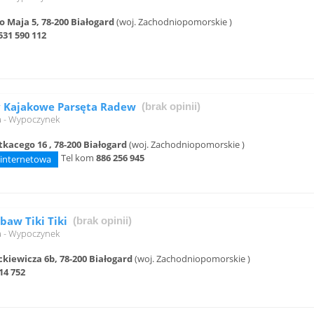
go Maja 5, 78-200 Białogard
(woj. Zachodniopomorskie )
531 590 112
 Kajakowe Parsęta Radew
(brak opinii)
a - Wypoczynek
tkacego 16 , 78-200 Białogard
(woj. Zachodniopomorskie )
Tel kom
886 256 945
 internetowa
baw Tiki Tiki
(brak opinii)
a - Wypoczynek
ckiewicza 6b, 78-200 Białogard
(woj. Zachodniopomorskie )
14 752