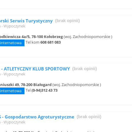
ski Serwis Turystyczny
(brak opinii)
a - Wypoczynek
odkiewicza 4a/5, 78-100 Kołobrzeg
(woj. Zachodniopomorskie )
Tel kom
608 681 083
 internetowa
 - ATLETYCZNY KLUB SPORTOWY
(brak opinii)
a - Wypoczynek
niuszki 49, 78-200 Białogard
(woj. Zachodniopomorskie )
Tel
(0-94)312 43 73
 internetowa
 - Gospodarstwo Agroturystyczne
(brak opinii)
a - Wypoczynek