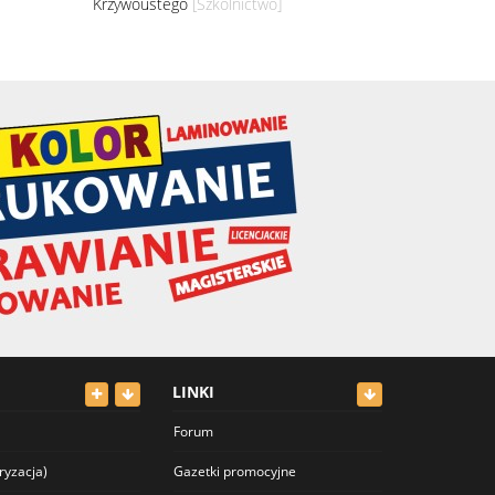
Krzywoustego
[Szkolnictwo]
LINKI
Forum
ryzacja)
Gazetki promocyjne