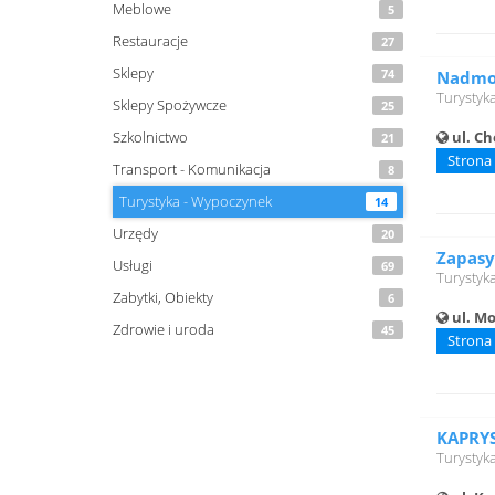
Meblowe
5
Restauracje
27
Sklepy
74
Nadmor
Turystyk
Sklepy Spożywcze
25
ul. Ch
Szkolnictwo
21
Strona
Transport - Komunikacja
8
Turystyka - Wypoczynek
14
Urzędy
20
Zapasy
Usługi
69
Turystyk
Zabytki, Obiekty
6
ul. Mo
Zdrowie i uroda
45
Strona
KAPRYS
Turystyk