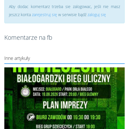
Aby dodac komentarz trzeba sie zalogowac, jeśli nie masz
jeszcz konta
zarejestruj się
w serwisie bądź
zaloguj się
Komentarze na fb
Inne artykuły