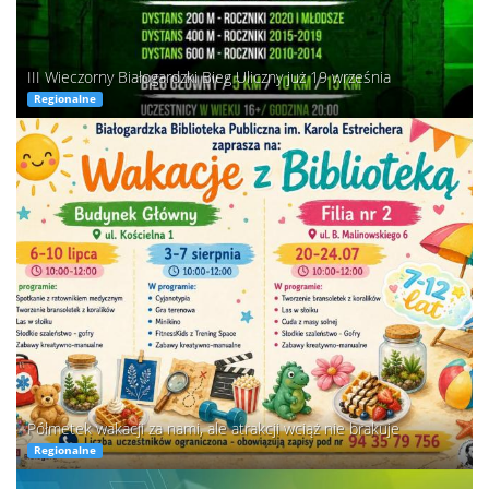
III Wieczorny Białogardzki Bieg Uliczny już 19 września
Regionalne
Półmetek wakacji za nami, ale atrakcji wciąż nie brakuje
Regionalne