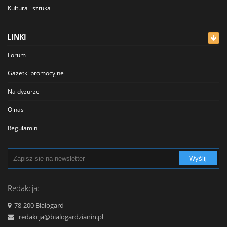
Kultura i sztuka
Lekarze
LINKI
Meblowe
Forum
Restauracje
Gazetki promocyjne
Sklepy
Na dyżurze
Sklepy Spożywcze
O nas
Szkolnictwo
Regulamin
Transport - Komunikacja
Polityka prywatności
Turystyka - Wypoczynek
Wyślij
Cennik
Urzędy
Reklama
Redakcja:
Usługi
Kontakt
78-200 Białogard
Zabytki, Obiekty
redakcja@bialogardzianin.pl
Zdrowie i uroda