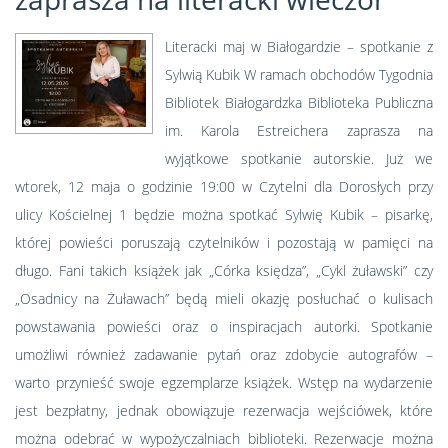
Literacki maj w Białogardzie – spotkanie z
Sylwią Kubik W ramach obchodów Tygodnia
Bibliotek Białogardzka Biblioteka Publiczna
im. Karola Estreichera zaprasza na
wyjątkowe spotkanie autorskie. Już we
wtorek, 12 maja o godzinie 19:00 w Czytelni dla Dorosłych przy
ulicy Kościelnej 1 będzie można spotkać Sylwię Kubik – pisarkę,
której powieści poruszają czytelników i pozostają w pamięci na
długo. Fani takich książek jak „Córka księdza”, „Cykl żuławski” czy
„Osadnicy na Żuławach” będą mieli okazję posłuchać o kulisach
powstawania powieści oraz o inspiracjach autorki. Spotkanie
umożliwi również zadawanie pytań oraz zdobycie autografów –
warto przynieść swoje egzemplarze książek. Wstęp na wydarzenie
jest bezpłatny, jednak obowiązuje rezerwacja wejściówek, które
można odebrać w wypożyczalniach biblioteki. Rezerwacje można