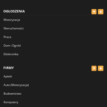
OGŁOSZENIA
Motoryzacja
Nieruchomości
Praca
Dom i Ogród
Elektronika
Odzież
FIRMY
Dla Dzieci
Apteki
Sport i Hobby
Auto (Motoryzacja)
Inne
Budownictwo
Komputery