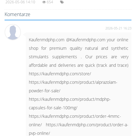
2026-05-06 14:10
654
Komentarze
2026-05-21 16:23
Kaufenmdphp.com @Kaufenmdphp.com your online
shop for premium quality natural and synthetic
stimulants supplements . Our prices are very
affordable and deliveries are quick (track and trace)
https://kaufenmdphp.com/store/
https://kaufenmdphp.com/product/alprazolam-
powder-for-sale/
https://kaufenmdphp.com/product/mdphp-
capsules-for-sale-100mg/
https://kaufenmdphp.com/product/order-4mmc-
online/ https://kaufenmdphp.com/product/order-a-
pvp-online/