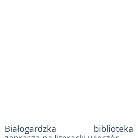
Białogardzka biblioteka
zaprasza na literacki wieczór