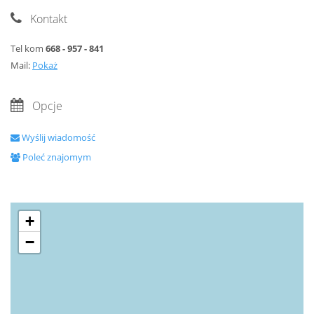
Kontakt
Tel kom
668 - 957 - 841
Mail:
Pokaż
Opcje
Wyślij wiadomość
Poleć znajomym
+
−