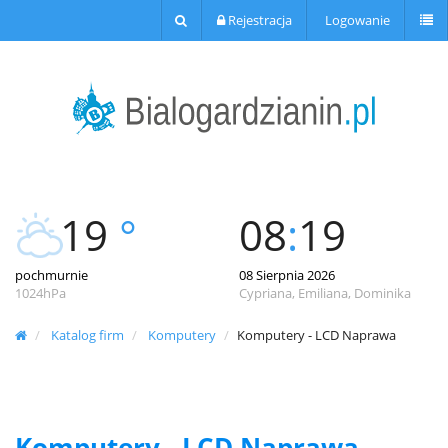
Rejestracja
Logowanie
19
°
08
:
19
pochmurnie
08 Sierpnia 2026
1024hPa
Cypriana, Emiliana, Dominika
Katalog firm
Komputery
Komputery - LCD Naprawa
Komputery - LCD Naprawa