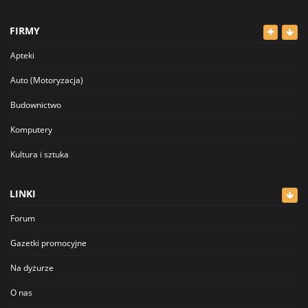
Odzież
FIRMY
Dla Dzieci
Apteki
Sport i Hobby
Auto (Motoryzacja)
Inne
Budownictwo
Komputery
Kultura i sztuka
Lekarze
LINKI
Meblowe
Forum
Restauracje
Gazetki promocyjne
Sklepy
Na dyżurze
Sklepy Spożywcze
O nas
Szkolnictwo