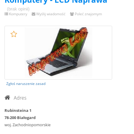
(brak opinii)
Komputery
Wyślij wiadomość
Poleć znajomym
Zgłoś naruszenie zasad
Adres
Rubinsteina 1
78-200 Białogard
woj. Zachodniopomorskie