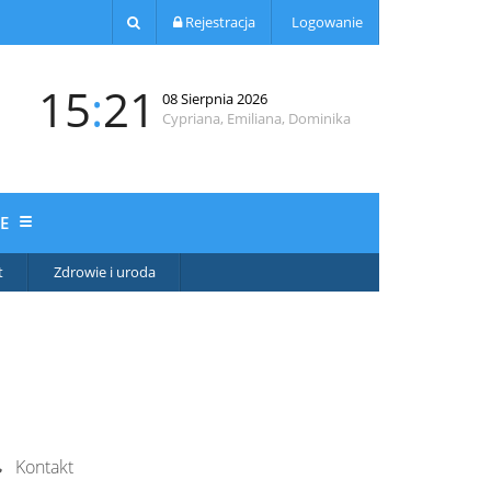
Rejestracja
Logowanie
15
:
21
08 Sierpnia 2026
Cypriana, Emiliana, Dominika
JE
t
Zdrowie i uroda
Kontakt