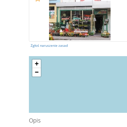
Zgłoś naruszenie zasad
+
−
Opis