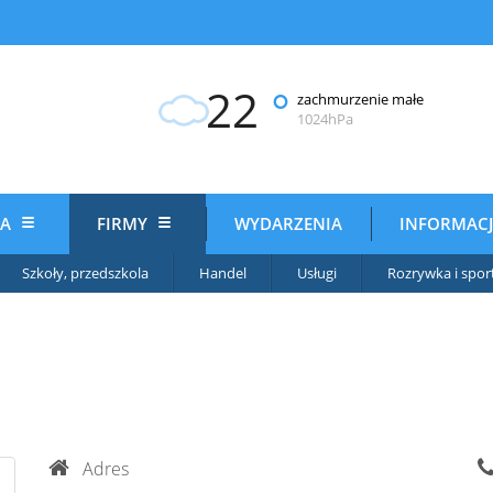
22
°
zachmurzenie małe
1024hPa
IA
FIRMY
WYDARZENIA
INFORMAC
Szkoły, przedszkola
Handel
Usługi
Rozrywka i spor
Adres