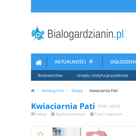
AKTUALNOŚCI
OGŁOSZEN
Budownictwo
Urzędy i instytucje publiczne
Katalog firm
Sklepy
Kwiaciarnia Pati
Kwiaciarnia Pati
(brak opinii)
Sklepy
Wyślij wiadomość
Poleć znajomym