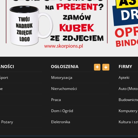
LNOŚCI
OGŁOSZENIA
FIRMY
Sport
Motoryzacja
Apteki
ne
Nieruchomości
Auto (Moto
Praca
Budownict
Dom i Ogród
Komputery
 Pożary
Elektronika
Kultura i s
Odzież
Lekarze