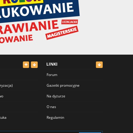
LINKI
Forum
ryzacja)
Gazetki promocyjne
wo
Na dyżurze
O nas
ztuka
Regulamin
Polityka prywatności