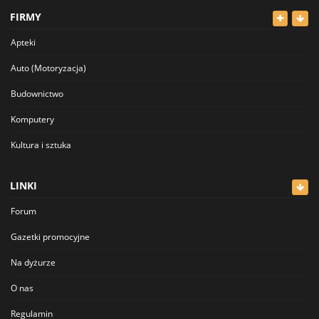
Odzież
FIRMY
Dla Dzieci
Apteki
Sport i Hobby
Auto (Motoryzacja)
Inne
Budownictwo
Komputery
Kultura i sztuka
Lekarze
LINKI
Meblowe
Forum
Restauracje
Gazetki promocyjne
Sklepy
Na dyżurze
Sklepy Spożywcze
O nas
Szkolnictwo
Regulamin