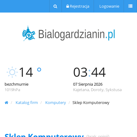
Rejestracja
Logowanie
14
°
03
:
44
bezchmurnie
07 Sierpnia 2026
1019hPa
Kajetana, Doroty, Sykstusa
Katalog firm
Komputery
Sklep Komputerowy
Sklep Komputerowy
(brak opinii)