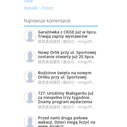
Świat
Wypadki - Pożary
Najnowsze komentarze
Garażówka z CKiSE już w lipcu.
Trwają zapisy wystawców
購買真假護照 ( 微信ID：mingoffi...
Nowy Orlik przy ul. Sportowej
zostanie otwarty już 25 lipca
購買真假護照 ( 微信ID：mingoffi...
Rodzinne święto na nowym
Orliku przy ul. Sportowej
購買真假護照 ( 微信ID：mingoffi...
727. Urodziny Białogardu już
za niespełna trzy tygodnie.
Znamy program wydarzenia
購買真假護照 ( 微信ID：mingoffi...
Przed nami druga połowa
wakacji. Dzieci mogą liczyć na
wiele atrakcji