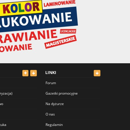
LINKI
Forum
ryzacja)
Gazetki promocyjne
wo
Na dyżurze
O nas
ztuka
Regulamin