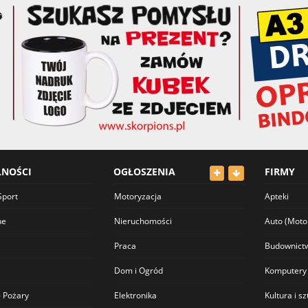
LNOŚCI
OGŁOSZENIA
FIRMY
Sport
Motoryzacja
Apteki
ne
Nieruchomości
Auto (Moto
Praca
Budownict
Dom i Ogród
Komputery
 Pożary
Elektronika
Kultura i s