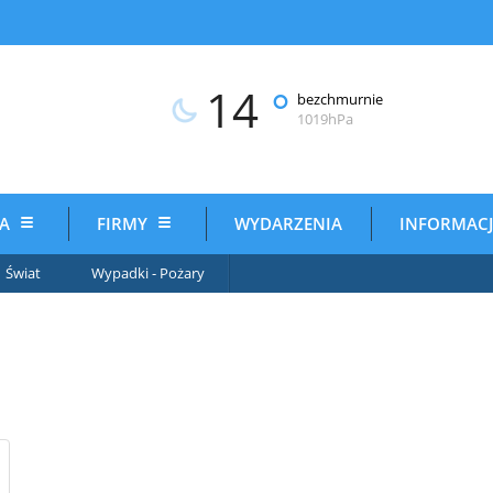
14
°
bezchmurnie
1019hPa
IA
FIRMY
WYDARZENIA
INFORMAC
Świat
Wypadki - Pożary