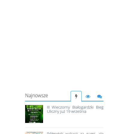
Najnowsze
III Wieczorny Białogardzki Bieg
Uliczny już 19 września
Półmetek wakacji za nami, ale