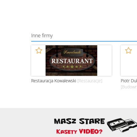
Inne firmy
Restauracja Kowalewski
[Restauracje]
Piotr Du
[Budown