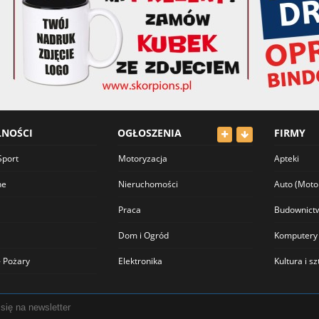
LNOŚCI
OGŁOSZENIA
FIRMY
Sport
Motoryzacja
Apteki
ne
Nieruchomości
Auto (Moto
Praca
Budownict
Dom i Ogród
Komputery
 Pożary
Elektronika
Kultura i s
Odzież
Lekarze
Dla Dzieci
Meblowe