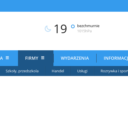
19
°
bezchmurnie
1015hPa
IA
FIRMY
WYDARZENIA
INFORMAC
Szkoły, przedszkola
Handel
Usługi
Rozrywka i spor