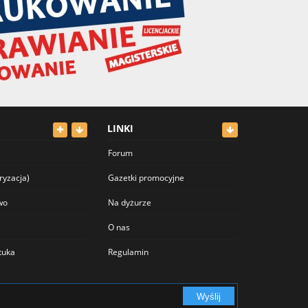
LINKI
Forum
ryzacja)
Gazetki promocyjne
wo
Na dyżurze
O nas
ztuka
Regulamin
Polityka prywatności
Wyślij
Cennik