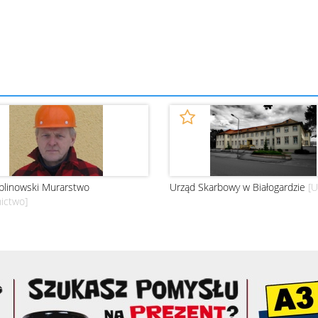
blinowski Murarstwo
Urząd Skarbowy w Białogardzie
[U
ictwo]