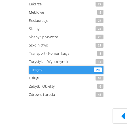
Lekarze
22
Meblowe
5
Restauracje
27
Sklepy
74
Sklepy Spożywcze
25
Szkolnictwo
21
Transport - Komunikacja
8
Turystyka - Wypoczynek
14
Urzędy
20
Usługi
69
Zabytki, Obiekty
6
Zdrowie i uroda
45