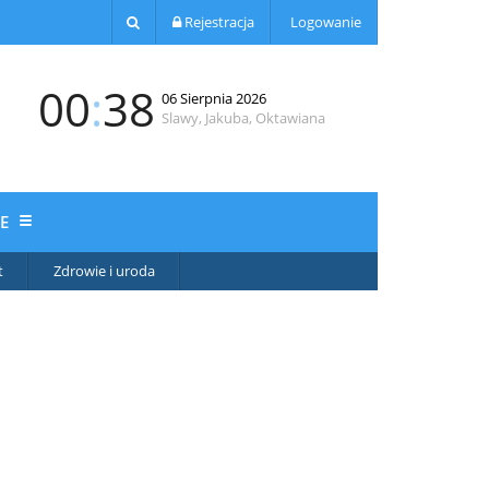
Rejestracja
Logowanie
00
:
38
06 Sierpnia 2026
Slawy, Jakuba, Oktawiana
JE
t
Zdrowie i uroda