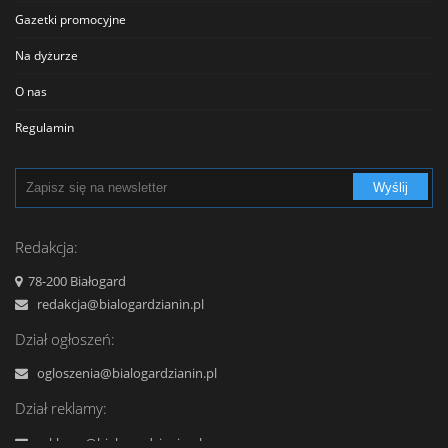
Gazetki promocyjne
Sklepy
Na dyżurze
Sklepy Spożywcze
O nas
Szkolnictwo
Regulamin
Transport - Komunikacja
Polityka prywatności
Turystyka - Wypoczynek
Wyślij
Cennik
Urzędy
Reklama
Redakcja:
Usługi
Kontakt
78-200 Białogard
Zabytki, Obiekty
redakcja@bialogardzianin.pl
Zdrowie i uroda
Dział ogłoszeń:
ogloszenia@bialogardzianin.pl
Dział reklamy:
reklama@bialogardzianin.pl