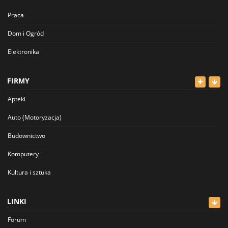
Praca
Dom i Ogród
Elektronika
Odzież
FIRMY
Dla Dzieci
Apteki
Sport i Hobby
Auto (Motoryzacja)
Inne
Budownictwo
Komputery
Kultura i sztuka
Lekarze
LINKI
Meblowe
Forum
Restauracje