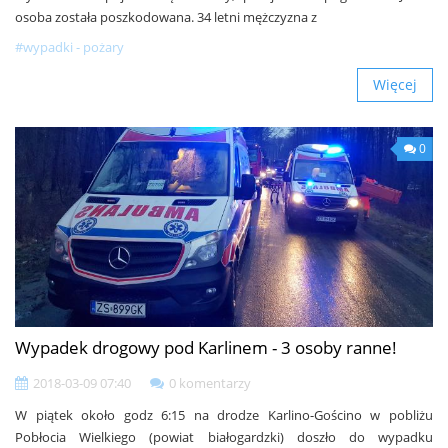
osoba została poszkodowana. 34 letni mężczyzna z
#wypadki - pożary
Więcej
0
Wypadek drogowy pod Karlinem - 3 osoby ranne!
2018-03-09 07:40
0 komentarzy
W piątek około godz 6:15 na drodze Karlino-Gościno w pobliżu
Pobłocia Wielkiego (powiat białogardzki) doszło do wypadku