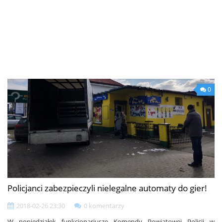
0
Policjanci zabezpieczyli nielegalne automaty do gier!
2018-02-26 23:30
0 komentarzy
W poniedziałek funkcjonariusze Komendy Powiatowej Policji w