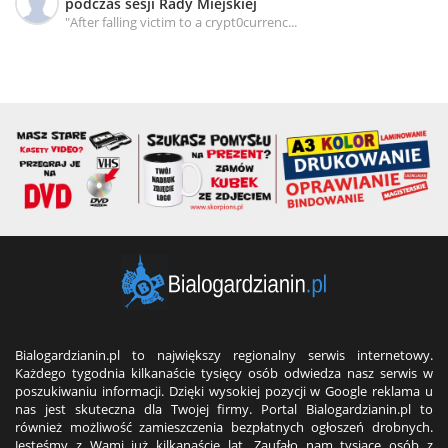
podczas sesji Rady Miejskiej
"After falling victim to a crypt0currenc...
Bialogardzianin.pl to największy regionalny serwis internetowy.
Każdego tygodnia kilkanaście tysięcy osób odwiedza nasz serwis w
poszukiwaniu informacji. Dzięki wysokiej pozycji w Google reklama u
nas jest skuteczna dla Twojej firmy. Portal Bialogardzianin.pl to
również możliwość zamieszczenia bezpłatnych ogłoszeń drobnych.
Jesteśmy z Wami już kilkanaście lat. Zaufało nam tysiące osób z