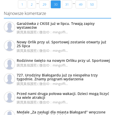
...
...
1
2
29
30
31
49
50
Najnowsze komentarze
Garażówka z CKiSE już w lipcu. Trwają zapisy
wystawców
購買真假護照 ( 微信ID：mingoffi...
Nowy Orlik przy ul. Sportowej zostanie otwarty już
25 lipca
購買真假護照 ( 微信ID：mingoffi...
Rodzinne święto na nowym Orliku przy ul. Sportowej
購買真假護照 ( 微信ID：mingoffi...
727. Urodziny Białogardu już za niespełna trzy
tygodnie. Znamy program wydarzenia
購買真假護照 ( 微信ID：mingoffi...
Przed nami druga połowa wakacji. Dzieci mogą liczyć
na wiele atrakcji
購買真假護照 ( 微信ID：mingoffi...
Medale „Za zasługi dla miasta Białogard” wręczone