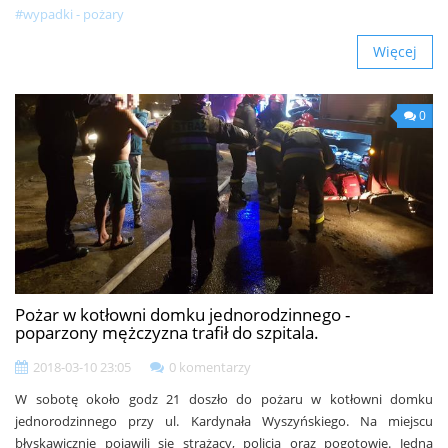
#wypadki - pożary
Więcej
0
Pożar w kotłowni domku jednorodzinnego -
poparzony mężczyzna trafił do szpitala.
2018-03-10 23:05
0 komentarzy
W sobotę około godz 21 doszło do pożaru w kotłowni domku
jednorodzinnego przy ul. Kardynała Wyszyńskiego. Na miejscu
błyskawicznie pojawili się strażacy, policja oraz pogotowie. Jedna