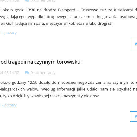
 około godz 13:30 na drodze Białogard - Gruszewo tuż za Kisielicami 
 wyglądającego wypadku drogowego z udziałem jednego auta osobowe
en Golf. Jadąca nim para, mężczyzna i kobieta na łuku drogi str
 - pożary
 od tragedii na czynnym torowisku!
04-03 14:57
0 komentarzy
około godziny 12:50 doszło do niecodziennego zdarzenia na czynnym to
białogardzkich wałów. Według informacji jakie udało nam sie uzyskać n
, tylko dzięki błyskawicznej reakcji maszynisty nie dosz
 - pożary