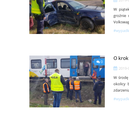
W piątek
groźnie
Volkswag
#wypadki
O krok
0
2019-
W środę 
okolicy 
zdarzenia
#wypadki