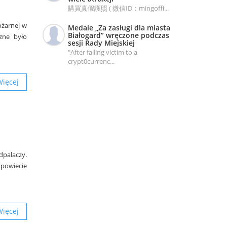
購買真假護照 ( 微信ID：mingoffi...
ożarnej w
Medale „Za zasługi dla miasta
Białogard” wręczone podczas
zne było
sesji Rady Miejskiej
"After falling victim to a
crypt0currenc...
Więcej
dpalaczy.
 powiecie
Więcej