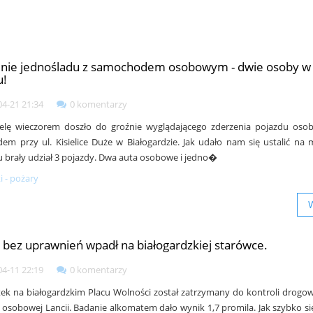
nie jednośladu z samochodem osobowym - dwie osoby w
u!
04-21 21:34
0 komentarzy
elę wieczorem doszło do groźnie wyglądającego zderzenia pojazdu oso
dem przy ul. Kisielice Duże w Białogardzie. Jak udało nam się ustalić na 
u brały udział 3 pojazdy. Dwa auta osobowe i jedno�
 - pożary
 i bez uprawnień wpadł na białogardzkiej starówce.
04-11 22:19
0 komentarzy
ek na białogardzkim Placu Wolności został zatrzymany do kontroli drogo
 osobowej Lancii. Badanie alkomatem dało wynik 1,7 promila. Jak szybko si