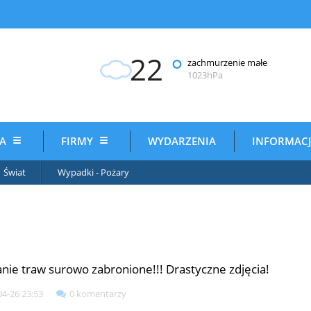
22
°
zachmurzenie małe
1023hPa
IA
FIRMY
WYDARZENIA
INFORMAC
Świat
Wypadki - Pożary
nie traw surowo zabronione!!! Drastyczne zdjęcia!
04-26 23:53
0 komentarzy