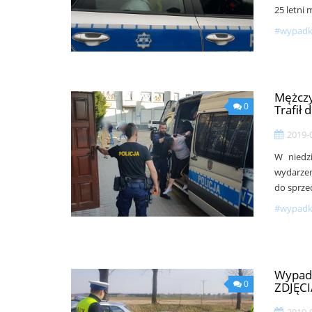
25 letni 
#wypadki
Mężczy
0
Trafił 
2019-
W niedzi
wydarzen
do sprze
#wypadki
Wypade
0
ZDJĘC
2019-