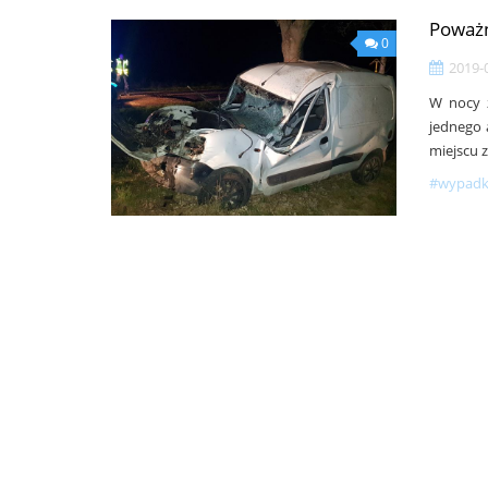
Poważn
0
2019-
W nocy 
jednego 
miejscu 
#wypadki