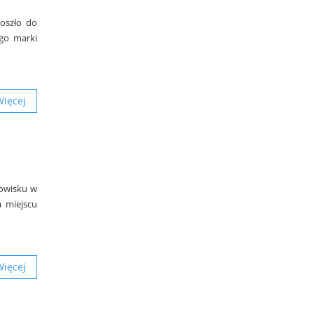
doszło do
go marki
Więcej
rowisku w
a miejscu
Więcej