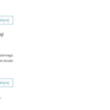
Więcej
j!
ziennego
ań doszło
Więcej
.