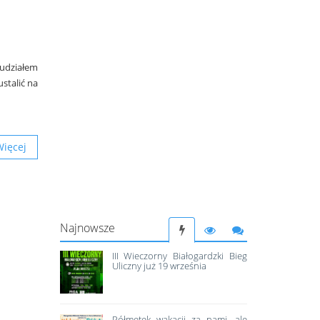
udziałem
stalić na
Więcej
Najnowsze
III Wieczorny Białogardzki Bieg
Uliczny już 19 września
Półmetek wakacji za nami, ale