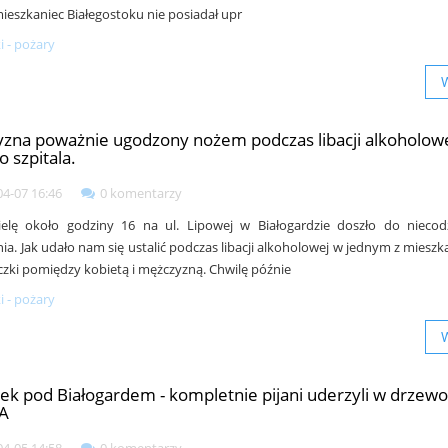
mieszkaniec Białegostoku nie posiadał upr
 - pożary
zna poważnie ugodzony nożem podczas libacji alkoholowe
do szpitala.
04-07 16:46
0 komentarzy
elę około godziny 16 na ul. Lipowej w Białogardzie doszło do niecod
ia. Jak udało nam się ustalić podczas libacji alkoholowej w jednym z mieszk
czki pomiędzy kobietą i mężczyzną. Chwilę późnie
 - pożary
k pod Białogardem - kompletnie pijani uderzyli w drzewo
IA
04-05 14:58
0 komentarzy