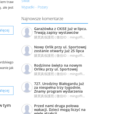
Świat
iem traw
Wypadki - Pożary
 ale jest
Najnowsze komentarze
Garażówka z CKiSE już w lipcu.
Więcej
Trwają zapisy wystawców
購買真假護照 ( 微信ID：mingoffi...
Nowy Orlik przy ul. Sportowej
zostanie otwarty już 25 lipca
購買真假護照 ( 微信ID：mingoffi...
ardzkiego
Rodzinne święto na nowym
wanie jak
Orliku przy ul. Sportowej
購買真假護照 ( 微信ID：mingoffi...
727. Urodziny Białogardu już
za niespełna trzy tygodnie.
Więcej
Znamy program wydarzenia
購買真假護照 ( 微信ID：mingoffi...
 w tym
Przed nami druga połowa
wakacji. Dzieci mogą liczyć na
wiele atrakcji