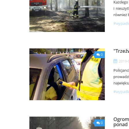
Każdego
i nieuży
również 
#wypadki
"Trzeźw
0
2019-
Policjan
prowadzi
najwięks
#wypadki
Ogromn
0
ponad 