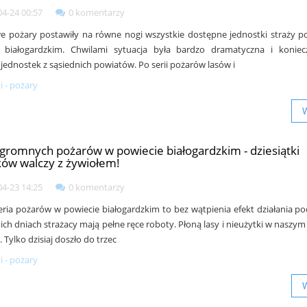
04-24 00:57
0 komentarzy
 pożary postawiły na równe nogi wszystkie dostępne jednostki straży p
e białogardzkim. Chwilami sytuacja była bardzo dramatyczna i koniec
 jednostek z sąsiednich powiatów. Po serii pożarów lasów i
 - pożary
ogromnych pożarów w powiecie białogardzkim - dziesiątki
ków walczy z żywiołem!
04-23 14:25
0 komentarzy
eria pożarów w powiecie białogardzkim to bez wątpienia efekt działania po
ich dniach strażacy mają pełne ręce roboty. Płoną lasy i nieużytki w naszym
e. Tylko dzisiaj doszło do trzec
 - pożary