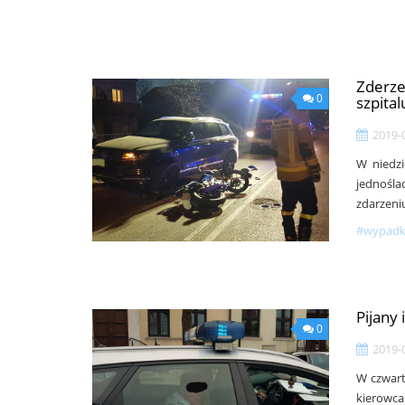
Zderze
0
szpital
2019-
W niedzi
jednośla
zdarzeni
#wypadki
Pijany
0
2019-
W czwart
kierowca