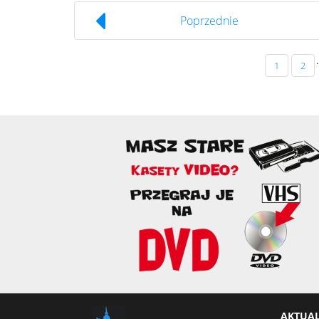
Poprzednie
.
1
2
AKTUA