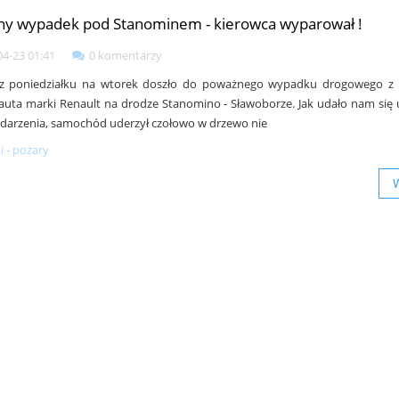
y wypadek pod Stanominem - kierowca wyparował !
04-23 01:41
0 komentarzy
z poniedziałku na wtorek doszło do poważnego wypadku drogowego z 
auta marki Renault na drodze Stanomino - Sławoborze. Jak udało nam się u
zdarzenia, samochód uderzył czołowo w drzewo nie
 - pożary