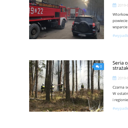
2019-
Wtorkowe
powieci
wsparcie
#wypadki
Seria 
0
straża
2019-
Czarna s
W ostatn
i regioni
#wypadki