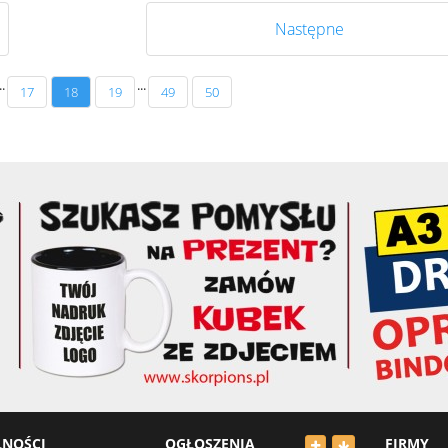
Następne
..
...
17
18
19
49
50
LNOŚCI
OGŁOSZENIA
FIRMY