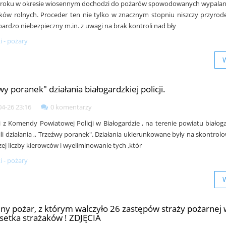
 roku w okresie wiosennym dochodzi do pożarów spowodowanych wypalan
tków rolnych. Proceder ten nie tylko w znacznym stopniu niszczy przyrodę,
bardzo niebezpieczny m.in. z uwagi na brak kontroli nad bły
 - pożary
y poranek" działania białogardzkiej policji.
04-26 23:16
0 komentarzy
ci z Komendy Powiatowej Policji w Białogardzie , na terenie powiatu białog
li działania ,, Trzeźwy poranek". Działania ukierunkowane były na skontrolo
zej liczby kierowców i wyeliminowanie tych ,któr
 - pożary
y pożar, z którym walczyło 26 zastępów straży pożarnej
setka strażaków ! ZDJĘCIA