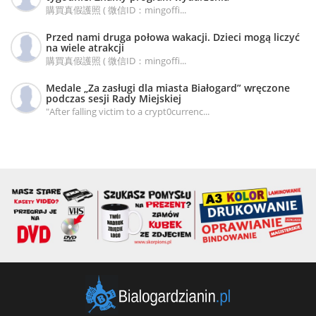
購買真假護照 ( 微信ID：mingoffi...
Przed nami druga połowa wakacji. Dzieci mogą liczyć
na wiele atrakcji
購買真假護照 ( 微信ID：mingoffi...
Medale „Za zasługi dla miasta Białogard” wręczone
podczas sesji Rady Miejskiej
"After falling victim to a crypt0currenc...