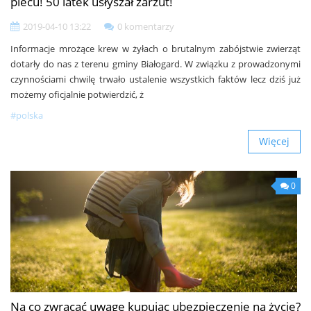
piecu! 50 latek usłyszał zarzut!
2019-04-10 13:22
0 komentarzy
Informacje mrożące krew w żyłach o brutalnym zabójstwie zwierząt
dotarły do nas z terenu gminy Białogard. W związku z prowadzonymi
czynnościami chwilę trwało ustalenie wszystkich faktów lecz dziś już
możemy oficjalnie potwierdzić, ż
#polska
Więcej
0
Na co zwracać uwagę kupując ubezpieczenie na życie?