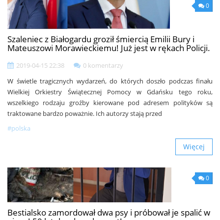
0
Szaleniec z Białogardu groził śmiercią Emilii Bury i
Mateuszowi Morawieckiemu! Już jest w rękach Policji.
2019-04-15 22:38
0 komentarzy
W świetle tragicznych wydarzeń, do których doszło podczas finału
Wielkiej Orkiestry Świątecznej Pomocy w Gdańsku tego roku,
wszelkiego rodzaju groźby kierowane pod adresem polityków są
traktowane bardzo poważnie. Ich autorzy stają przed
#polska
Więcej
0
Bestialsko zamordował dwa psy i próbował je spalić w