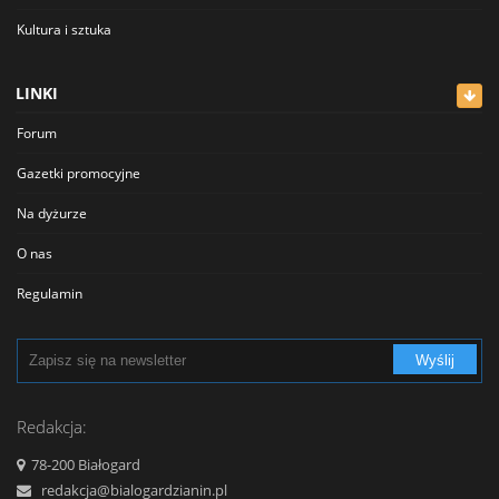
Kultura i sztuka
Lekarze
LINKI
Meblowe
Forum
Restauracje
Gazetki promocyjne
Sklepy
Na dyżurze
Sklepy Spożywcze
O nas
Szkolnictwo
Regulamin
Transport - Komunikacja
Polityka prywatności
Turystyka - Wypoczynek
Wyślij
Cennik
Urzędy
Reklama
Redakcja:
Usługi
Kontakt
78-200 Białogard
Zabytki, Obiekty
redakcja@bialogardzianin.pl