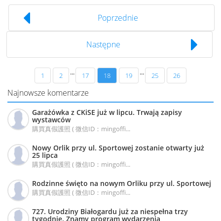
Poprzednie
Następne
...
...
1
2
17
18
19
25
26
Najnowsze komentarze
Garażówka z CKiSE już w lipcu. Trwają zapisy
wystawców
購買真假護照 ( 微信ID：mingoffi...
Nowy Orlik przy ul. Sportowej zostanie otwarty już
25 lipca
購買真假護照 ( 微信ID：mingoffi...
Rodzinne święto na nowym Orliku przy ul. Sportowej
購買真假護照 ( 微信ID：mingoffi...
727. Urodziny Białogardu już za niespełna trzy
tygodnie. Znamy program wydarzenia