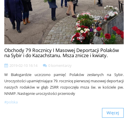
Obchody 79 Rocznicy I Masowej Deportacji Polaków
na Sybir i do Kazachstanu. Msza znicze i kwiaty.
2019-02-10 16:14
0 komentarzy
W Białogardzie uczczono pamięć Polaków zesłanych na Sybir.
Uroczystości upamiętniające 79. rocznicę pierwszej masowej deportacji
naszych rodaków w głąb ZSRR rozpoczęła msza św. w kościele pw.
NNMP. Następnie uroczystości przeniosły
#polska
Więcej