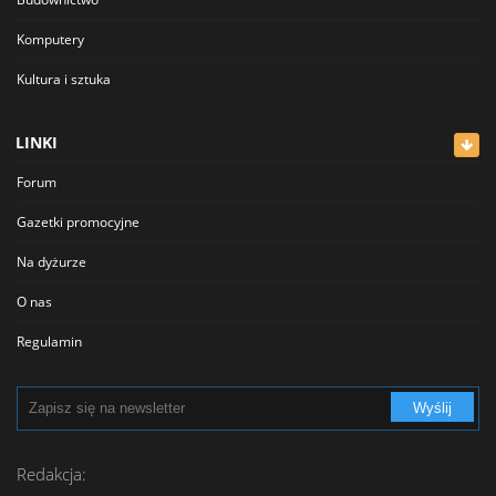
Komputery
Kultura i sztuka
Lekarze
LINKI
Meblowe
Forum
Restauracje
Gazetki promocyjne
Sklepy
Na dyżurze
Sklepy Spożywcze
O nas
Szkolnictwo
Regulamin
Transport - Komunikacja
Polityka prywatności
Turystyka - Wypoczynek
Wyślij
Cennik
Urzędy
Reklama
Redakcja:
Usługi