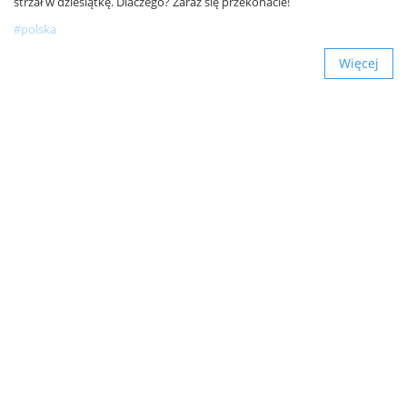
strzał w dziesiątkę. Dlaczego? Zaraz się przekonacie!
#polska
Więcej