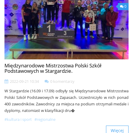
0
Międzynarodowe Mistrzostwa Polski Szkół
Podstawowych w Stargardzie.
2022-09-21 10:34
0 komentarzy
W Stargardzie (16.09 i 17.09) odbyły się Międzynarodowe Mistrzostwa
Polski Szkół Podstawowych w Zapasach. Uczestniczyło w nich ponad
400 zawodników. Zawodnicy za miejsca na podium otrzymali medale i
dyplomy, natomiast w klasyfikacji dru�
#kultura i sport
#regionalne
Więcej