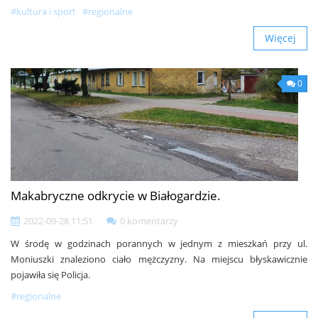
#kultura i sport
#regionalne
Więcej
0
Makabryczne odkrycie w Białogardzie.
2022-09-28 11:51
0 komentarzy
W środę w godzinach porannych w jednym z mieszkań przy ul.
Moniuszki znaleziono ciało mężczyzny. Na miejscu błyskawicznie
pojawiła się Policja.
#regionalne