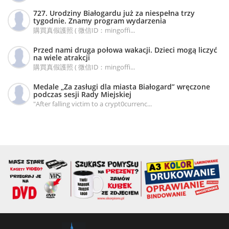
727. Urodziny Białogardu już za niespełna trzy
tygodnie. Znamy program wydarzenia
購買真假護照 ( 微信ID：mingoffi...
Przed nami druga połowa wakacji. Dzieci mogą liczyć
na wiele atrakcji
購買真假護照 ( 微信ID：mingoffi...
Medale „Za zasługi dla miasta Białogard” wręczone
podczas sesji Rady Miejskiej
"After falling victim to a crypt0currenc...