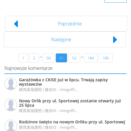
Poprzednie
Następne
...
...
1
2
50
51
52
184
185
Najnowsze komentarze
Garażówka z CKiSE już w lipcu. Trwają zapisy
wystawców
購買真假護照 ( 微信ID：mingoffi...
Nowy Orlik przy ul. Sportowej zostanie otwarty już
25 lipca
購買真假護照 ( 微信ID：mingoffi...
Rodzinne święto na nowym Orliku przy ul. Sportowej
購買真假護照 ( 微信ID：mingoffi...