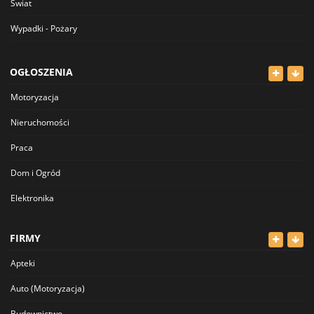
Świat
Wypadki - Pożary
OGŁOSZENIA
Motoryzacja
Nieruchomości
Praca
Dom i Ogród
Elektronika
Odzież
FIRMY
Dla Dzieci
Apteki
Sport i Hobby
Auto (Motoryzacja)
Inne
Budownictwo