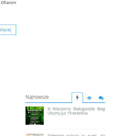
y Ofiarom
Więcej
Najnowsze
III Wieczorny Białogardzki Bieg
Uliczny już 19 września
Półmetek wakacji za nami, ale