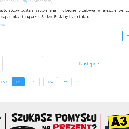
02-17 15:58
0 komentarzy
nastolatków została zatrzymana, i obecnie przebywa w areszcie tymc
i napastnicy staną przed Sądem Rodziny i Nieletnich.
lne
Następne
...
169
170
171
184
185