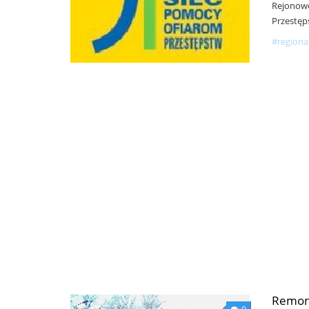
Rejonowe
Przestęp
#regiona
Remont