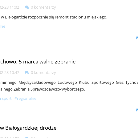
02-23 11:02
0 komentarzy
 w Białogardzie rozpocznie się remont stadionu miejskiego.
lne
ychowo: 5 marca walne zebranie
02-23 10:47
0 komentarzy
Gminnego Międzyzakładowego Ludowego Klubu Sportowego Głaz Tycho
Walnego Zebrania Sprawozdawczo-Wyborczego.
i sport
#regionalne
 w Białogardzkiej drodze