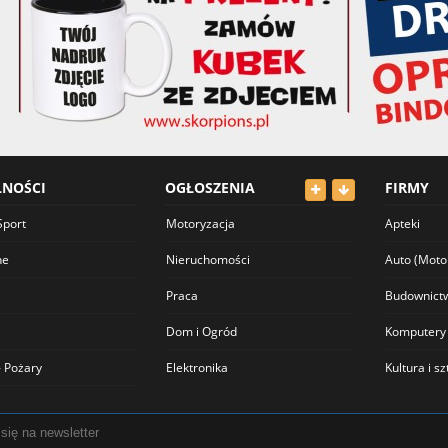
LNOŚCI
OGŁOSZENIA
FIRMY
Sport
Motoryzacja
Apteki
ne
Nieruchomości
Auto (Moto
Praca
Budownict
Dom i Ogród
Komputery
 Pożary
Elektronika
Kultura i s
Odzież
Lekarze
Dla Dzieci
Meblowe