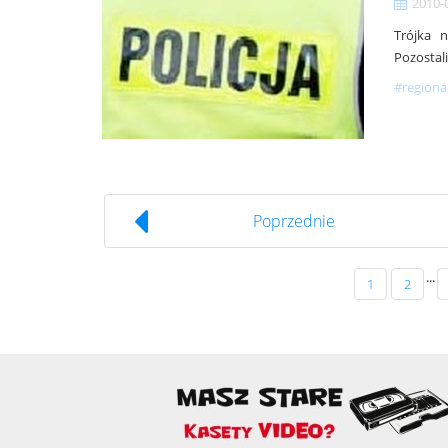
2010-
Trójka 
Pozostal
#regiona
Poprzednie
...
1
2