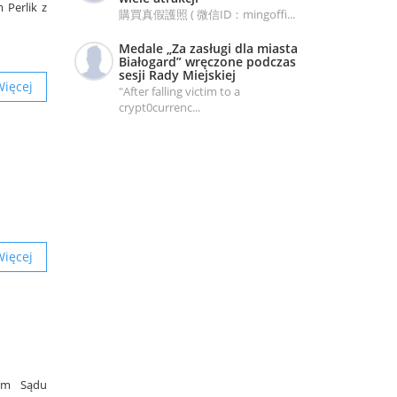
 Perlik z
購買真假護照 ( 微信ID：mingoffi...
Medale „Za zasługi dla miasta
Białogard” wręczone podczas
sesji Rady Miejskiej
Więcej
"After falling victim to a
crypt0currenc...
Więcej
sem Sądu