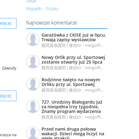
Świat
Wypadki - Pożary
Najnowsze komentarze
Więcej
Garażówka z CKiSE już w lipcu.
Trwają zapisy wystawców
購買真假護照 ( 微信ID：mingoffi...
Nowy Orlik przy ul. Sportowej
zostanie otwarty już 25 lipca
購買真假護照 ( 微信ID：mingoffi...
e Zawody
Rodzinne święto na nowym
Orliku przy ul. Sportowej
購買真假護照 ( 微信ID：mingoffi...
Więcej
727. Urodziny Białogardu już
za niespełna trzy tygodnie.
Znamy program wydarzenia
購買真假護照 ( 微信ID：mingoffi...
Przed nami druga połowa
wakacji. Dzieci mogą liczyć na
prasza na
wiele atrakcji