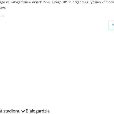
go w Białogardzie w dniach 22-26 lutego 2010r. organizuje Tydzień Pomoc
stw.
lne
 stadionu w Białogardzie