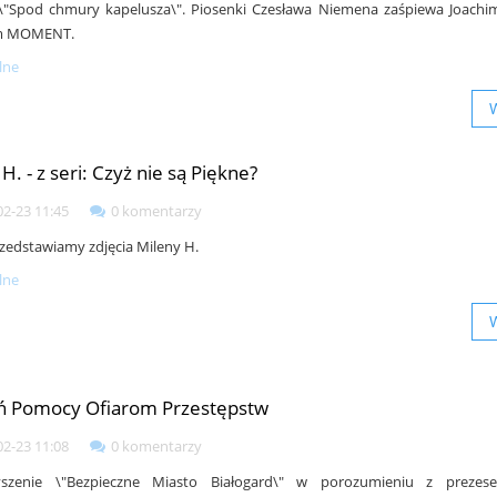
\"Spod chmury kapelusza\". Piosenki Czesława Niemena zaśpiewa Joachim
m MOMENT.
lne
H. - z seri: Czyż nie są Piękne?
02-23 11:45
0 komentarzy
przedstawiamy zdjęcia Mileny H.
lne
ń Pomocy Ofiarom Przestępstw
02-23 11:08
0 komentarzy
yszenie \"Bezpieczne Miasto Białogard\" w porozumieniu z preze