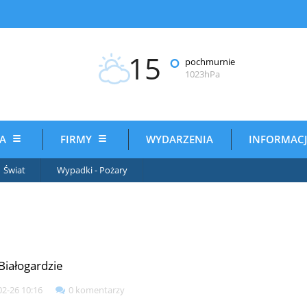
15
°
pochmurnie
1023hPa
IA
FIRMY
WYDARZENIA
INFORMAC
Świat
Wypadki - Pożary
 Białogardzie
02-26 10:16
0 komentarzy