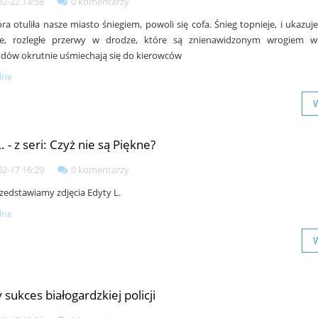
02-22 14:58
0 komentarzy
ra otuliła nasze miasto śniegiem, powoli się cofa. Śnieg topnieje, i ukazuje.
kie, rozległe przerwy w drodze, które są znienawidzonym wrogiem ws
ów okrutnie uśmiechają się do kierowców
lne
. - z seri: Czyż nie są Piękne?
02-17 16:29
0 komentarzy
rzedstawiamy zdjęcia Edyty L.
lne
 sukces białogardzkiej policji