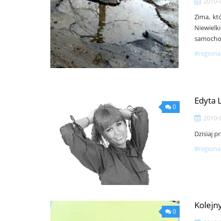
2010-
Zima, któ
Niewiel
samochod
#regiona
Edyta L
0
2010-
Dzisiaj p
#regiona
Kolejny
0