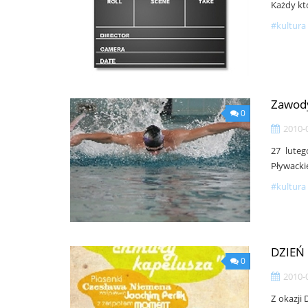
Każdy kto
#kultura 
Zawody
0
2010-
27 lute
Pływackie
#kultura 
DZIEŃ 
0
2010-
Z okazji