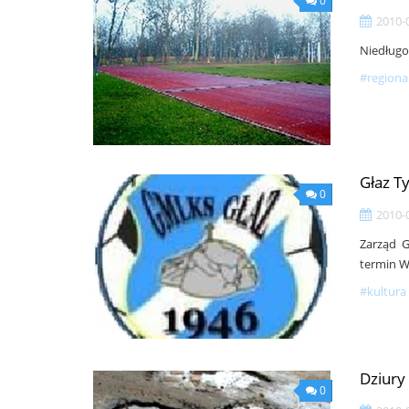
0
2010-
Niedługo
#regiona
Głaz T
0
2010-
Zarząd 
termin 
#kultura 
Dziury
0