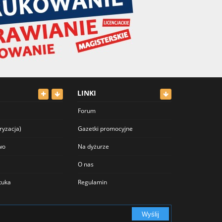
LINKI
Forum
ryzacja)
Gazetki promocyjne
wo
Na dyżurze
O nas
ztuka
Regulamin
Polityka prywatności
Wyślij
Cennik