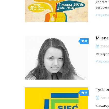
koncert 
zespołe
#regiona
Milena 
0
2010-
Dzisiaj 
#regiona
Tydzie
0
2010-
Stowarz