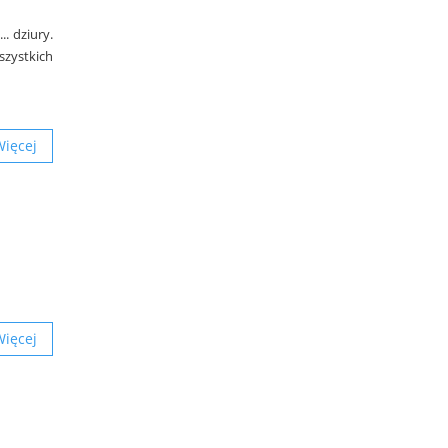
.. dziury.
zystkich
Więcej
Więcej